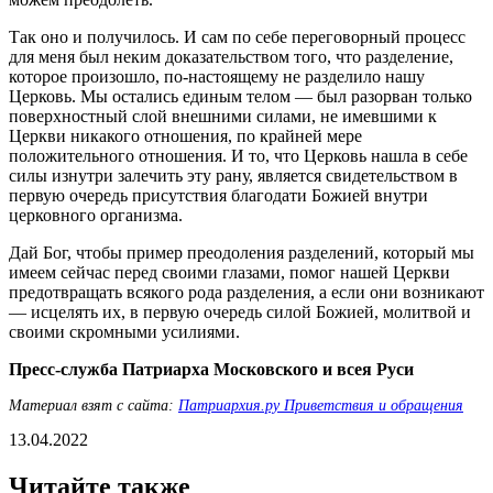
Так оно и получилось. И сам по себе переговорный процесс
для меня был неким доказательством того, что разделение,
которое произошло, по-настоящему не разделило нашу
Церковь. Мы остались единым телом — был разорван только
поверхностный слой внешними силами, не имевшими к
Церкви никакого отношения, по крайней мере
положительного отношения. И то, что Церковь нашла в себе
силы изнутри залечить эту рану, является свидетельством в
первую очередь присутствия благодати Божией внутри
церковного организма.
Дай Бог, чтобы пример преодоления разделений, который мы
имеем сейчас перед своими глазами, помог нашей Церкви
предотвращать всякого рода разделения, а если они возникают
— исцелять их, в первую очередь силой Божией, молитвой и
своими скромными усилиями.
Пресс-служба Патриарха Московского и всея Руси
Материал взят с сайта:
Патриархия.ру Приветствия и обращения
13.04.2022
Читайте также