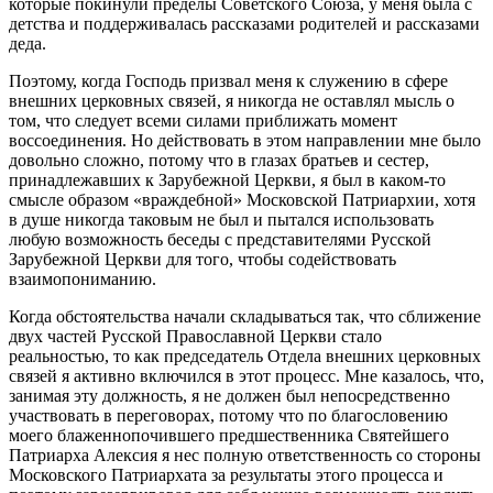
которые покинули пределы Советского Союза, у меня была с
детства и поддерживалась рассказами родителей и рассказами
деда.
Поэтому, когда Господь призвал меня к служению в сфере
внешних церковных связей, я никогда не оставлял мысль о
том, что следует всеми силами приближать момент
воссоединения. Но действовать в этом направлении мне было
довольно сложно, потому что в глазах братьев и сестер,
принадлежавших к Зарубежной Церкви, я был в каком-то
смысле образом «враждебной» Московской Патриархии, хотя
в душе никогда таковым не был и пытался использовать
любую возможность беседы с представителями Русской
Зарубежной Церкви для того, чтобы содействовать
взаимопониманию.
Когда обстоятельства начали складываться так, что сближение
двух частей Русской Православной Церкви стало
реальностью, то как председатель Отдела внешних церковных
связей я активно включился в этот процесс. Мне казалось, что,
занимая эту должность, я не должен был непосредственно
участвовать в переговорах, потому что по благословению
моего блаженнопочившего предшественника Святейшего
Патриарха Алексия я нес полную ответственность со стороны
Московского Патриархата за результаты этого процесса и