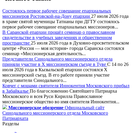
Состоялось первое рабочее совещание епархиальных
миссионеров Ростовской-на-Дону епархии
27 июля 2026 года
в храме святой мученицы Татианы при ДГТУ состоялось
первое рабочее совещание епархиальных миссионеров...
В Саранской епархии прошёл семинар о православном
свидетельстве в учебных заведениях и общественном
пространстве
25 июля 2026 года в Духовно-просветительском
центре «Россия — моя история» города Саранска состоялся
семинар «Миссионерская деятельность...
Представители Синодального миссионерского отдела
приняли участие в X миссионерском съезде в Туве
С 14 по 26
июля 2026 года в Кызыльской епархии состоялся X
миссионерский съезд. В его работе приняли участие
представители Синодального...
Ковчег с мощами святителя Иннокентия Московского прибыл
в Забайкалье
По благословению Святейшего Патриарха
Московского и всея Руси Кирилла Православное
миссионерское общество во имя святителя Иннокентия...
Миссионерское обозрение
Официальный сайт
Синодального миссионерского отдела Московского
Патриархата
Разделы