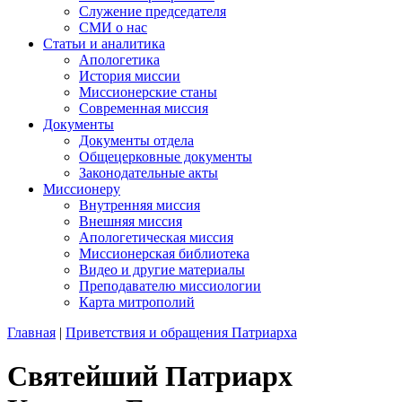
Служение председателя
СМИ о нас
Статьи и аналитика
Апологетика
История миссии
Миссионерские станы
Современная миссия
Документы
Документы отдела
Общецерковные документы
Законодательные акты
Миссионеру
Внутренняя миссия
Внешняя миссия
Апологетическая миссия
Миссионерская библиотека
Видео и другие материалы
Преподавателю миссиологии
Карта митрополий
Главная
|
Приветствия и обращения Патриарха
Святейший Патриарх