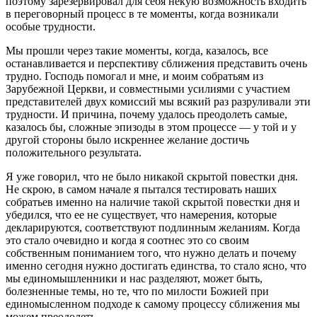
поэтому зарезервировал для себя некую возможность входить
в переговорный процесс в те моменты, когда возникали
особые трудности.
Мы прошли через такие моменты, когда, казалось, все
останавливается и перспективу сближения представить очень
трудно. Господь помогал и мне, и моим собратьям из
Зарубежной Церкви, и совместными усилиями с участием
представителей двух комиссий мы всякий раз разруливали эти
трудности. И причина, почему удалось преодолеть самые,
казалось бы, сложные эпизоды в этом процессе — у той и у
другой стороны было искреннее желание достичь
положительного результата.
Я уже говорил, что не было никакой скрытой повестки дня.
Не скрою, в самом начале я пытался тестировать наших
собратьев именно на наличие такой скрытой повестки дня и
убедился, что ее не существует, что намерения, которые
декларируются, соответствуют подлинным желаниям. Когда
это стало очевидно и когда я соотнес это со своим
собственным пониманием того, что нужно делать и почему
именно сегодня нужно достигать единства, то стало ясно, что
мы единомышленники и нас разделяют, может быть,
болезненные темы, но те, что по милости Божией при
единомысленном подходе к самому процессу сближения мы
можем преодолеть.