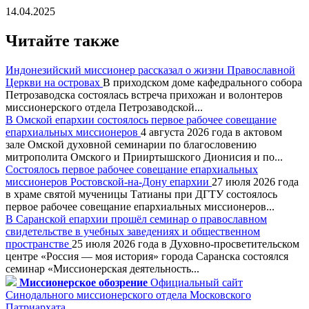
14.04.2025
Читайте также
Индонезийский миссионер рассказал о жизни Православной
Церкви на островах
В приходском доме кафедрального собора
Петрозаводска состоялась встреча прихожан и волонтеров
миссионерского отдела Петрозаводской...
В Омской епархии состоялось первое рабочее совещание
епархиальных миссионеров
4 августа 2026 года в актовом
зале Омской духовной семинарии по благословению
митрополита Омского и Прииртышского Дионисия и по...
Состоялось первое рабочее совещание епархиальных
миссионеров Ростовской-на-Дону епархии
27 июля 2026 года
в храме святой мученицы Татианы при ДГТУ состоялось
первое рабочее совещание епархиальных миссионеров...
В Саранской епархии прошёл семинар о православном
свидетельстве в учебных заведениях и общественном
пространстве
25 июля 2026 года в Духовно-просветительском
центре «Россия — моя история» города Саранска состоялся
семинар «Миссионерская деятельность...
Миссионерское обозрение
Официальный сайт
Синодального миссионерского отдела Московского
Патриархата