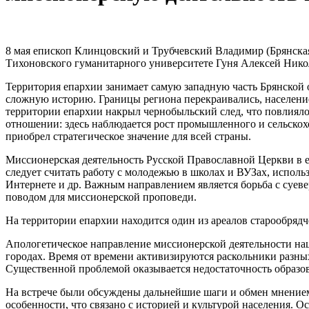
8 мая епископ Клинцовский и Трубчевский Владимир (Брянская
Тихоновского гуманитарного университете Гуня Алексей Никол
Территория епархии занимает самую западную часть Брянской 
сложную историю. Границы региона перекраивались, население
территории епархии накрыл чернобыльский след, что повлияло 
отношении: здесь наблюдается рост промышленного и сельскох
приобрел стратегическое значение для всей страны.
Миссионерская деятельность Русской Православной Церкви в
следует считать работу с молодежью в школах и ВУЗах, исполь
Интернете и др. Важным направлением является борьба с суев
поводом для миссионерской проповеди.
На территории епархии находится один из ареалов старообряд
Апологетическое направление миссионерской деятельности нац
городах. Время от времени активизируются раскольники разных
Существенной проблемой оказывается недостаточность образов
На встрече были обсуждены дальнейшие шаги и обмен мнением
особенности, что связано с историей и культурой населения. 