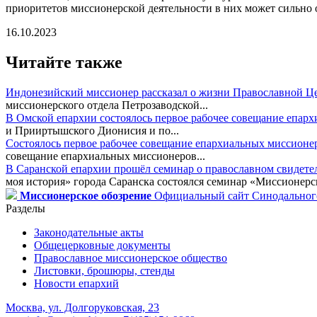
приоритетов миссионерской деятельности в них может сильно о
16.10.2023
Читайте также
Индонезийский миссионер рассказал о жизни Православной Ц
миссионерского отдела Петрозаводской...
В Омской епархии состоялось первое рабочее совещание епар
и Прииртышского Дионисия и по...
Состоялось первое рабочее совещание епархиальных миссионе
совещание епархиальных миссионеров...
В Саранской епархии прошёл семинар о православном свидете
моя история» города Саранска состоялся семинар «Миссионерск
Миссионерское обозрение
Официальный сайт Синодального
Разделы
Законодательные акты
Общецерковные документы
Православное миссионерское общество
Листовки, брошюры, стенды
Новости епархий
Москва, ул. Долгоруковская, 23