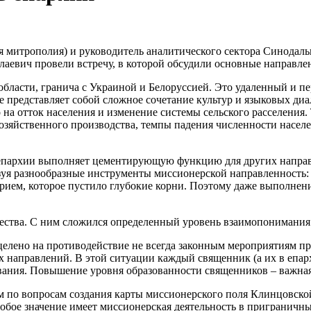
 митрополия) и руководитель аналитического сектора Синодаль
аевич провели встречу, в которой обсудили основные направле
области, гранича с Украиной и Белоруссией. Это удаленный и 
 представляет собой сложное сочетание культур и языковых диа
на отток населения и изменение системы сельского расселения. 
озяйственного производства, темпы падения численности населе
 епархии выполняет цементирующую функцию для других направ
зуя разнообразные инструменты миссионерской направленность: 
ерием, которое пустило глубокие корни. Поэтому даже выполнен
чества. С ним сложился определенный уровень взаимопонимания 
елено на противодействие не всегда законным мероприятиям пр
 направлений. В этой ситуации каждый священник (а их в епарх
ания. Повышение уровня образованности священников – важная 
 по вопросам создания карты миссионерского поля Клинцовской 
Особое значение имеет миссионерская деятельность в пригранич