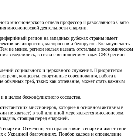
ного миссионерского отдела профессор Православного Свято-
ния миссионерской деятельности епархии.
периферийный регион на западных рубежах страны имеет
лектов великороссов, малороссов и белорусов. Большую часть
Тем не менее, регион нельзя назвать отсталым в экономическом
ния замедлились; в связи с выполнением задач СВО регион
лений социального и церковного служения. Приоритетом
встречи, концерты, спортивные соревнования, работа в
ие обычных треб, таких как отпевание, может стать важным
и в целом бесконфликтного соседства.
отестантских миссионеров, которые в основном активны в
ии не хватает) в той или иной мере является миссионером.
задача, стоящая перед епархией.
епархии. Отмечено, что православие в епархии имеет свои
ных с Украиной благочиниях. Подбор кадров и определение