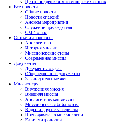
Центр поддержки миссионерских станов
Все новости
Общие новости
Новости епархий
Анонсы мероприятий
Служение председателя
СМИ о нас
Статьи и аналитика
Апологетика
История миссии
Миссионерские станы
Современная миссия
Документы
Документы отдела
Общецерковные документы
Законодательные акты
Миссионеру
Внутренняя миссия
Внешняя миссия
Апологетическая миссия
Миссионерская библиотека
Видео и другие материалы
Преподавателю миссиологии
Карта митрополий