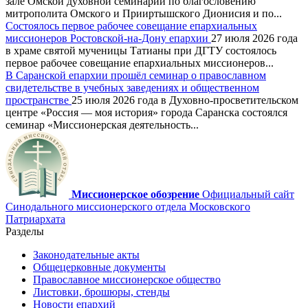
зале Омской духовной семинарии по благословению
митрополита Омского и Прииртышского Дионисия и по...
Состоялось первое рабочее совещание епархиальных
миссионеров Ростовской-на-Дону епархии
27 июля 2026 года
в храме святой мученицы Татианы при ДГТУ состоялось
первое рабочее совещание епархиальных миссионеров...
В Саранской епархии прошёл семинар о православном
свидетельстве в учебных заведениях и общественном
пространстве
25 июля 2026 года в Духовно-просветительском
центре «Россия — моя история» города Саранска состоялся
семинар «Миссионерская деятельность...
Миссионерское обозрение
Официальный сайт
Синодального миссионерского отдела Московского
Патриархата
Разделы
Законодательные акты
Общецерковные документы
Православное миссионерское общество
Листовки, брошюры, стенды
Новости епархий