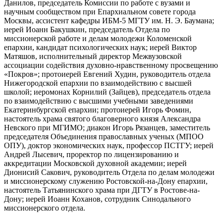
Данилов, председатель Комиссии по работе с вузами и
научным сообществом при Епархиальном совете города
Москвы, ассистент кафедры ИБМ-5 МГТУ им. Н. Э. Баумана;
иерей Иоанн Бакушкин, председатель Отдела по
миссионерской работе и делам молодежи Коломенской
епархии, кандидат психологических наук; иерей Виктор
Матяшов, исполнительный директор Межвузовской
ассоциации содействия духовно-нравственному просвещению
«Покров»; протоиерей Евгений Худин, руководитель отдела
Нижегородской епархии по взаимодействию с высшей
школой; иеромонах Корнилий (Зайцев), председатель отдела
по взаимодействию с высшими учебными заведениями
Екатеринбургской епархии; протоиерей Игорь Фомин,
настоятель храма святого благоверного князя Александра
Невского при МГИМО; диакон Игорь Рязанцев, заместитель
председателя Объединения православных ученых (МПОО
ОПУ), доктор экономических наук, профессор ПСТГУ; иерей
Андрей Лысевич, проректор по лицензированию и
аккредитации Московской духовной академии; иерей
Дионисий Сакович, руководитель Отдела по делам молодежи
и миссионерскому служению Ростовской-на-Дону епархии,
настоятель Татьянинского храма при ДГТУ в Ростове-на-
Дону; иерей Иоанн Коханов, сотрудник Синодального
миссионерского отдела.