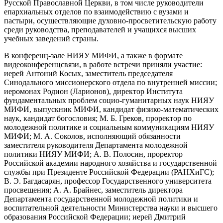
Русской Православной Церкви, в том числе руководители
епархиальных отделов по взаимодействию с вузами и
пастыри, осуществляющие духовно-просветительскую работу
среди руководства, преподавателей и учащихся высших
учебных заведений страны.
В конференц-зале НИЯУ МИФИ, а также в формате
видеоконференцсвязи, в работе встречи приняли участие:
иерей Антоний Косых, заместитель председателя
Синодального миссионерского отдела по внутренней миссии;
иеромонах Родион (Ларионов), директор Института
фундаментальных проблем социо-гуманитарных наук НИЯУ
МИФИ, выпускник МИФИ, кандидат физико-математических
наук, кандидат богословия; М. Б. Греков, проректор по
молодежной политике и социальным коммуникациям НИЯУ
МИФИ; М. А. Соколов, исполняющий обязанности
заместителя руководителя Департамента молодежной
политики НИЯУ МИФИ; А. В. Полосин, проректор
Российской академии народного хозяйства и государственной
службы при Президенте Российской Федерации (РАНХиГС);
В. Э. Багдасарян, профессор Государственного университета
просвещения; А. А. Брайнес, заместитель директора
Департамента государственной молодежной политики и
воспитательной деятельности Министерства науки и высшего
образования Российской Федерации; иерей Дмитрий