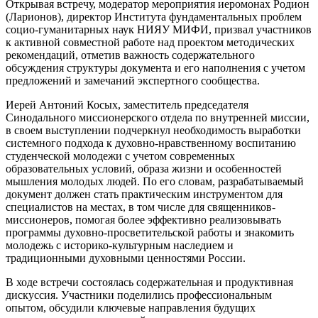
Открывая встречу, модератор мероприятия иеромонах Родион
(Ларионов), директор Института фундаментальных проблем
социо-гуманитарных наук НИЯУ МИФИ, призвал участников
к активной совместной работе над проектом методических
рекомендаций, отметив важность содержательного
обсуждения структуры документа и его наполнения с учетом
предложений и замечаний экспертного сообщества.
Иерей Антоний Косых, заместитель председателя
Синодального миссионерского отдела по внутренней миссии,
в своем выступлении подчеркнул необходимость выработки
системного подхода к духовно-нравственному воспитанию
студенческой молодежи с учетом современных
образовательных условий, образа жизни и особенностей
мышления молодых людей. По его словам, разрабатываемый
документ должен стать практическим инструментом для
специалистов на местах, в том числе для священников-
миссионеров, помогая более эффективно реализовывать
программы духовно-просветительской работы и знакомить
молодежь с историко-культурным наследием и
традиционными духовными ценностями России.
В ходе встречи состоялась содержательная и продуктивная
дискуссия. Участники поделились профессиональным
опытом, обсудили ключевые направления будущих