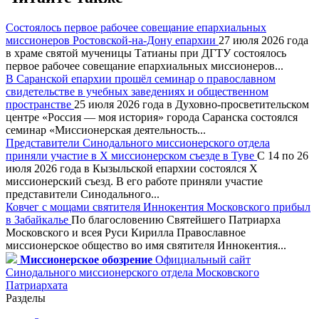
Состоялось первое рабочее совещание епархиальных
миссионеров Ростовской-на-Дону епархии
27 июля 2026 года
в храме святой мученицы Татианы при ДГТУ состоялось
первое рабочее совещание епархиальных миссионеров...
В Саранской епархии прошёл семинар о православном
свидетельстве в учебных заведениях и общественном
пространстве
25 июля 2026 года в Духовно-просветительском
центре «Россия — моя история» города Саранска состоялся
семинар «Миссионерская деятельность...
Представители Синодального миссионерского отдела
приняли участие в X миссионерском съезде в Туве
С 14 по 26
июля 2026 года в Кызыльской епархии состоялся X
миссионерский съезд. В его работе приняли участие
представители Синодального...
Ковчег с мощами святителя Иннокентия Московского прибыл
в Забайкалье
По благословению Святейшего Патриарха
Московского и всея Руси Кирилла Православное
миссионерское общество во имя святителя Иннокентия...
Миссионерское обозрение
Официальный сайт
Синодального миссионерского отдела Московского
Патриархата
Разделы