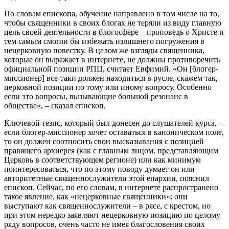
По словам епископа, обучение направлено в том числе на то,
чтобы священники в своих блогах не теряли из виду главную
цель своей деятельности в блогосфере – проповедь о Христе и
тем самым смогли бы избежать излишнего погружения в
нецерковную повестку. В целом же взгляды священника,
которые он выражает в интернете, не должны противоречить
официальной позиции РПЦ, считает Евфимий. «Он [блогер-
миссионер] все-таки должен находиться в русле, скажем так,
церковной позиции по тому или иному вопросу. Особенно
если это вопросы, вызывающие большой резонанс в
обществе», – сказал епископ.
Ключевой тезис, который был донесен до слушателей курса, –
если блогер-миссионер хочет оставаться в каноническом поле,
то он должен соотносить свои высказывания с позицией
правящего архиерея (как с главным лицом, представляющим
Церковь в соответствующем регионе) или как минимум
поинтересоваться, что по этому поводу думает он или
авторитетные священнослужители этой епархии, пояснил
епископ. Сейчас, по его словам, в интернете распространено
такое явление, как «нецерковные священники»: они
выступают как священнослужители – в рясе, с крестом, но
при этом нередко заявляют нецерковную позицию по целому
ряду вопросов, очень часто не имея благословения своих