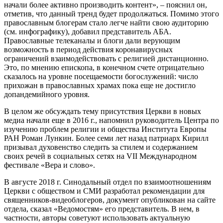
начали более активно производить контент», – пояснил он,
отметив, что данный тренд будет продолжаться. Помимо этого
православным блогерам стало легче найти свою аудиторию
(см. инфографику), добавил представитель АБА.
Православные телеканалы и блоги дали верующим
возможность в период действия коронавирусных
ограничений взаимодействовать с религией дистанционно.
Это, по мнению епископа, в конечном счете отрицательно
сказалось на уровне посещаемости богослужений: число
прихожан в православных храмах пока еще не достигло
допандемийного уровня.
В целом же обсуждать тему присутствия Церкви в новых
медиа начали еще в 2016 г., напомнил руководитель Центра по
изучению проблем религии и общества Института Европы
РАН Роман Лункин. Более семи лет назад патриарх Кирилл
призывал духовенство следить за стилем и содержанием
своих речей в социальных сетях на VII Международном
фестивале «Вера и слово».
В августе 2018 г. Синодальный отдел по взаимоотношениям
Церкви с обществом и СМИ разработал рекомендации для
священников-видеоблогеров, документ опубликован на сайте
отдела, сказал «Ведомостям» его представитель. В нем, в
частности, авторы советуют использовать актуальную