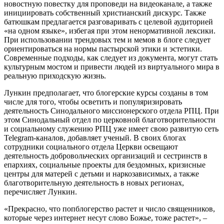
новостную повестку для проповеди на видеоканале, а также
инициировать собственный христианский дискурс. Также
батюшкам предлагается разговаривать с целевой аудиторией
«на одном языке», избегая при этом ненормативной лексики.
При использовании трендовых тем и мемов в блоге следует
ориентироваться на нормы пастырской этики и эстетики.
Современные подходы, как следует из документа, могут стать
культурным мостом и привести людей из виртуального мира в
реальную приходскую жизнь.
Лункин предполагает, что блогерские курсы созданы в том
числе для того, чтобы осветить и популяризировать
деятельность Синодального миссионерского отдела РПЦ. При
этом Синодальный отдел по церковной благотворительности
и социальному служению РПЦ уже имеет свою развитую сеть
Telegram-каналов, добавляет ученый. В своих блогах
сотрудники социального отдела Церкви освещают
деятельность добровольческих организаций и сестринств в
епархиях, социальные проекты для бездомных, кризисные
центры для матерей с детьми и наркозависимых, а также
благотворительную деятельность в новых регионах,
перечисляет Лункин.
«Прекрасно, что попблогерство растет и число священников,
которые через интернет несут слово Божье, тоже растет», –