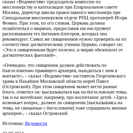
сказал «Ведомостям» председатель комиссии по
миссионерству и катехизации при Епархиальном совете
Москвы, директор школы православного миссионера при
Синодальном миссионерском отделе РПЦ протоиерей Игорь
Фомин. При этом, по его словам, Церковь должна
позаботиться о мирянах, предоставив им инструмент
распознавания тех батюшек-блогеров, которых она
рекомендует. Самих же священников нужно проверять на их
соответствие догматическому учению Церкви, говорит он:
«Это и священникам будет полезно, и мирян обезопасит от
догматических фантазий».
«Очевидно, что священник должен действовать по
благословению правящего архиерея, находиться с ним в
контакте», – сказал «Ведомостям» настоятель Георгиевского
храма в Нахабине Московской области иерей Павел
(Островский). При этом священник может вести разные
блоги, отметил он: высказываться как на богословские темы,
так и на житейские: например, про воспитание детей. «Здесь
возникает вопрос, должен ли священник [высказываясь на
темы, не связанные с богословием] тоже спрашивать мнение
архиерея», – сказал Островский.
Источник:
Ведомости