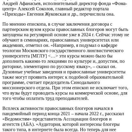
Андрей Афанасьев, исполнительный директор фонда «Фома-
центр» Алексей Соколов, главный редактор портала
«Приходы» Евгения Жуковская и др., перечислила она.
По мнению епископа, в случае заключения договора с
партнерским вузом курсы православных блогеров могут быть
запущены на регулярной основе уже в 2024 г. Сейчас этому не
обучают в семинариях, православных университетах или
академиях, отметил он. «Например, я подумал о кафедре
теологии Московского государственного лингвистического
университета [МГЛУ] <…> эти курсы можно было бы
дополнить какими-то лекциями по культуре и, допустим, по
риторике, элементарно по русскому языку», – сказал он.
Духовные учебные заведения и православные университеты
также могут проявить интерес к подобной образовательной
программе, считает председатель Синодального
миссионерского отдела. При этом епископ не исключает того,
что вузы будут проводить курсы на коммерческой основе, для
того чтобы оплатить труд преподавателей.
Всплеск активности православных блогеров начался в
пандемийный период конца 2021 – начала 2022 г., рассказал
«Ведомостям» представитель Ассоциации блогеров и
агентств (АБА). «Аудитория, которой интересны блогеры
такого типа, в интернете была всегда. Но теперь для нее