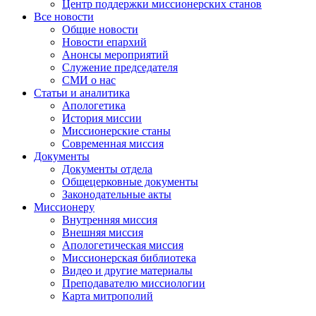
Центр поддержки миссионерских станов
Все новости
Общие новости
Новости епархий
Анонсы мероприятий
Служение председателя
СМИ о нас
Статьи и аналитика
Апологетика
История миссии
Миссионерские станы
Современная миссия
Документы
Документы отдела
Общецерковные документы
Законодательные акты
Миссионеру
Внутренняя миссия
Внешняя миссия
Апологетическая миссия
Миссионерская библиотека
Видео и другие материалы
Преподавателю миссиологии
Карта митрополий