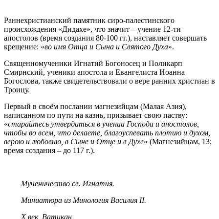
Раннехристианский памятник сиро-палестинского
происхождения «Дидахе», что значит – учение 12-ти
апостолов (время создания 80-100 гг.), наставляет совершать
крещение: «
во имя Отца и Сына и Святого Духа
».
Священномученики Игнатий Богоносец и Поликарп
Смирнский, ученики апостола и Евангелиста Иоанна
Богослова, также свидетельствовали о вере ранних христиан в
Троицу.
Первый в своём послании магнезийцам (Малая Азия),
написанном по пути на казнь, призывает свою паству:
«
старайтесь утвердиться в учении Господа и апостолов,
чтобы во всем, что делаете, благоуспевать плотию и духом,
верою и любовию, в Сыне и Отце и в Духе
» (Магнезийцам, 13;
время создания – до 117 г.).
Мученичество св. Игнатия.
Миниатюра из Минология Василия II.
X век, Ватикан