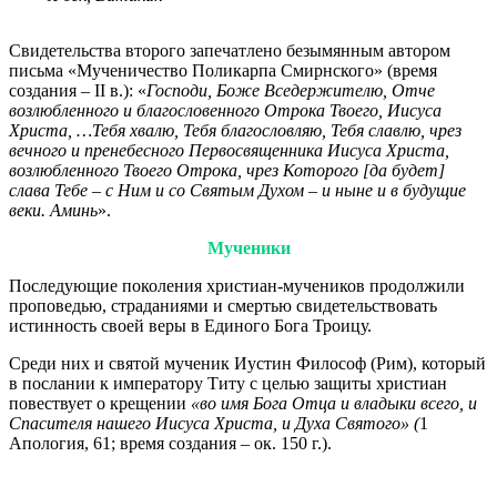
Свидетельства второго запечатлено безымянным автором
письма «Мученичество Поликарпа Смирнского» (время
создания – II в.): «
Господи, Боже Вседержителю, Отче
возлюбленного и благословенного Отрока Твоего, Иисуса
Христа, …Тебя хвалю, Тебя благословляю, Тебя славлю, чрез
вечного и пренебесного Первосвященника Иисуса Христа,
возлюбленного Твоего Отрока, чрез Которого [да будет]
слава Тебе – с Ним и со Святым Духом – и ныне и в будущие
веки. Аминь
».
Мученики
Последующие поколения христиан-мучеников продолжили
проповедью, страданиями и смертью свидетельствовать
истинность своей веры в Единого Бога Троицу.
Среди них и святой мученик Иустин Философ (Рим), который
в послании к императору Титу с целью защиты христиан
повествует о крещении
«во имя Бога Отца и владыки всего, и
Спасителя нашего Иисуса Христа, и Духа Святого» (
1
Апология, 61; время создания – ок. 150 г.).