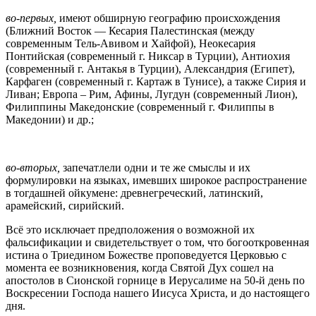
во-первых,
имеют обширную географию происхождения
(Ближний Восток — Кесария Палестинская (между
современным Тель-Авивом и Хайфой), Неокесария
Понтийская (современный г. Никсар в Турции), Антиохия
(современный г. Антакья в Турции), Александрия (Египет),
Карфаген (современный г. Картаж в Тунисе), а также Сирия и
Ливан; Европа – Рим, Афины, Лугдун (современный Лион),
Филиппины Македонские (современный г. Филиппы в
Македонии) и др.;
во-вторых,
запечатлели одни и те же смыслы и их
формулировки на языках, имевших широкое распространение
в тогдашней ойкумене: древнегреческий, латинский,
арамейский, сирийский.
Всё это исключает предположения о возможной их
фальсификации и свидетельствует о том, что богооткровенная
истина о Триедином Божестве проповедуется Церковью с
момента ее возникновения, когда Святой Дух сошел на
апостолов в Сионской горнице в Иерусалиме на 50-й день по
Воскресении Господа нашего Иисуса Христа, и до настоящего
дня.