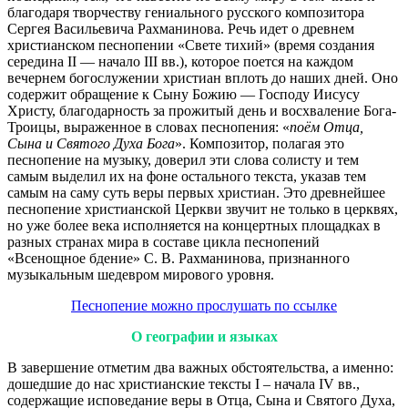
благодаря творчеству гениального русского композитора
Сергея Васильевича Рахманинова. Речь идет о древнем
христианском песнопении «Свете тихий» (время создания
середина II — начало III вв.), которое поется на каждом
вечернем богослужении христиан вплоть до наших дней. Оно
содержит обращение к Сыну Божию — Господу Иисусу
Христу, благодарность за прожитый день и восхваление Бога-
Троицы, выраженное в словах песнопения: «
поём Отца,
Сына и Святого Духа Бога
». Композитор, полагая это
песнопение на музыку, доверил эти слова солисту и тем
самым выделил их на фоне остального текста, указав тем
самым на саму суть веры первых христиан. Это древнейшее
песнопение христианской Церкви звучит не только в церквях,
но уже более века исполняется на концертных площадках в
разных странах мира в составе цикла песнопений
«Всенощное бдение» С. В. Рахманинова, признанного
музыкальным шедевром мирового уровня.
Песнопение можно прослушать по ссылке
О географии и языках
В завершение отметим два важных обстоятельства, а именно:
дошедшие до нас христианские тексты I – начала IV вв.,
содержащие исповедание веры в Отца, Сына и Святого Духа,