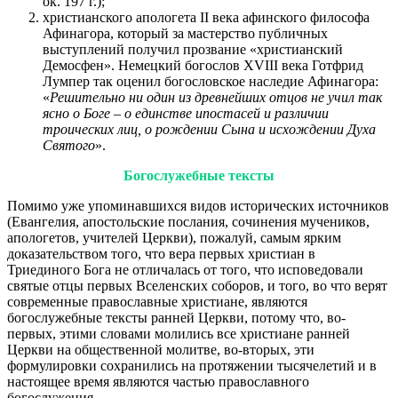
ок. 197 г.);
христианского апологета II века афинского философа
Афинагора, который за мастерство публичных
выступлений получил прозвание «христианский
Демосфен». Немецкий богослов XVIII века Готфрид
Лумпер так оценил богословское наследие Афинагора:
«
Решительно ни один из древнейших отцов не учил так
ясно о Боге – о единстве ипостасей и различии
троических лиц, о рождении Сына и исхождении Духа
Святого
».
Богослужебные тексты
Помимо уже упоминавшихся видов исторических источников
(Евангелия, апостольские послания, сочинения мучеников,
апологетов, учителей Церкви), пожалуй, самым ярким
доказательством того, что вера первых христиан в
Триединого Бога не отличалась от того, что исповедовали
святые отцы первых Вселенских соборов, и того, во что верят
современные православные христиане, являются
богослужебные тексты ранней Церкви, потому что, во-
первых, этими словами молились все христиане ранней
Церкви на общественной молитве, во-вторых, эти
формулировки сохранились на протяжении тысячелетий и в
настоящее время являются частью православного
богослужения.