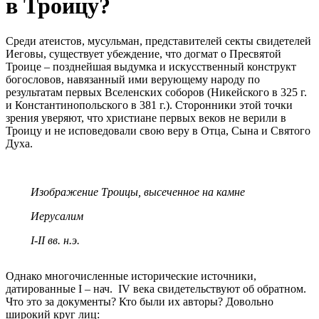
в Троицу?
Среди атеистов, мусульман, представителей секты свидетелей
Иеговы, существует убеждение, что догмат о Пресвятой
Троице – позднейшая выдумка и искусственный конструкт
богословов, навязанный ими верующему народу по
результатам первых Вселенских соборов (Никейского в 325 г.
и Константинопольского в 381 г.). Сторонники этой точки
зрения уверяют, что христиане первых веков не верили в
Троицу и не исповедовали свою веру в Отца, Сына и Святого
Духа.
Изображение Троицы, высеченное на камне
Иерусалим
I-II вв. н.э.
Однако многочисленные исторические источники,
датированные I – нач. IV века свидетельствуют об обратном.
Что это за документы? Кто были их авторы? Довольно
широкий круг лиц: