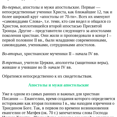
Во-первых,
апостолы и мужи апостольские. Первые —
непосредственные ученики Христа, как ближайшие 12, так и
более широкий круг «апостолы от 70-ти». Всех их именуют
«самовидцами Слова», т.е. теми, кто сам видел и общался со
Христом, воплотившейся второй ипостасью Пресвятой
Троицы. Другие – представители следующего за апостолами
поколения христиан. Они жили и проповедовали в конце I –
первой половине II вв., были младшими современниками,
самовидцами, учениками, сотрудниками апостолов.
Во-вторых,
христианские мученики II – начала IV вв.
В-третьих,
учители Церкви, апологеты (защитники веры),
жившие и учившие во II- начале IV вв.
Обратимся непосредственно к их свидетельствам.
Апостолы и мужи апостольские
Уже в одном из самых ранних и важных для христиан
Писании — Евангелии, время создания которого определяется
историками как вторая половина I в., мы находим изречения о
Триедином Боге. Так, в первом по времени возникновения
евангелии от Матфея (ок. 70 г.) запечатлены слова Господа