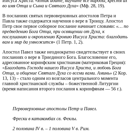
Иисуса Христа: «
Итак идите, научите все народы, крестя их
во имя Отца и Сына и Святаго Духа
» (Мф. 28, 19).
В посланиях святых первоверховных апостолов Петра и
Павла также содержатся научения о вере в Троицу. Апостол
Петр свое первое соборное послание начинает словами:
«… по
предведению Бога Отца, при освящении от Духа, к
послушанию и окроплению Кровию Иисуса Христа: благодать
вам и мир да умножится
» (1 Петр. 1, 2).
Апостол Павел также неоднократно свидетельствует в своих
посланиях о вере в Триединого Бога. Благословение его,
адресованное коринфским христианам (материковая Греция):
«
Благодать Господа нашего Иисуса Христа, и любовь Бога
Отца, и общение Святаго Духа со всеми вами. Аминь»
(2 Кор.
13, 13) – стало одним из возгласов центрального момента
главной христианской службы – божественной Литургии
(время написания второго послания к коринфянам — 56 г.).
Первоверховные апостолы Петр и Павел.
Фрески в катакомбах св. Феклы.
2 половина IV в. – 1 половина V в. Рим.