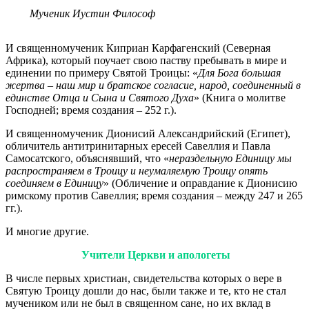
Мученик Иустин Философ
И священномученик Киприан Карфагенский (Северная
Африка), который поучает свою паству пребывать в мире и
единении по примеру Святой Троицы: «
Для Бога большая
жертва – наш мир и братское согласие, народ, соединенный в
единстве Отца и Сына и Святого Духа
» (Книга о молитве
Господней; время создания – 252 г.).
И священномученик Дионисий Александрийский (Египет),
обличитель антитринитарных ересей Савеллия и Павла
Самосатского, объяснявший, что «
нераздельную Единицу мы
распространяем в Троицу и неумаляемую Троицу опять
соединяем в Единицу
» (Обличение и оправдание к Дионисию
римскому против Савеллия; время создания – между 247 и 265
гг.).
И многие другие.
Учители Церкви и апологеты
В числе первых христиан, свидетельства которых о вере в
Святую Троицу дошли до нас, были также и те, кто не стал
мучеником или не был в священном сане, но их вклад в