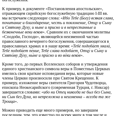
К примеру, в документе «Постановления апостольские»,
отражающем сирийскую богослужебную традицию I-III вв.
мы встречаем следующие слова: «
Ибо Тебе (Богу) всякая слава,
почитание и благодарение, честь и поклонение, Отцу и Сыну
и Святому Духу, и ныне и присно и в непрестанные и
безконечные веки веков
». Сравним их с окончанием молитвы
«Сподоби, Господи», являющейся неизменной частью
православного вечернего богослужения, совершающегося в
православных храмах и в наше время: «
Тебе́ подоба́ет хвала́,
Тебе́ подоба́ет пе́ние, Тебе́ сла́ва подоба́ет, Отцу́ и Сы́ну и
Свято́му Ду́ху, ны́не и при́сно и во ве́ки веко́в
».
Кроме того, до первых Вселенских соборов и утверждения
единого христианского символа веры в Поместных Церквах
имелись свои краткие исповедания веры, которые новые
члены Церкви произносили при Святом Крещении. К
примеру, изложение веры святителя Григория Чудотворца,
епископа Неокесарийского (современная Турция, г. Никсар)
завершается словами: «
ибо ни Отец никогда не был без Сына,
ни Сын без Духа, но непреложна и неизменна – всегда та же
Троица
».
Можно приводить еще много примеров, но завершим
последним, тем, что известно по всему миру в том числе и