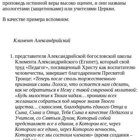
проповедь истинной веры высоко оценен, и они названы
апологетами (защитниками) или учителями Церкви.
В качестве примера вспомним:
Климент Александрийский
представителя Александрийской богословской школы
Климента Александрийского (Египет), который свой
труд «Педагог», посвященный Христу как воспитателю
человечества, завершает благодарением Пресвятой
Троице: «
Теперь после столь торжественного
признания славы Логоса, что остается нам сделать,
как не обратиться к Нему с такой смиренной молитвой:
«Будь милостив к Твоим чадам… проникни всех
желанием собраться под мирное знамя Твоего
царства… славословя, благодарить единого Отца и
Сына, Сына и Отца, Тебя Сына в качестве Педагога и
Учителя, со Святым Духом, Который собой
представляет все в едином, в Котором все, через
Которого все едино, через Которого вечность,
Которого все мы состоим членами
» (время создания –