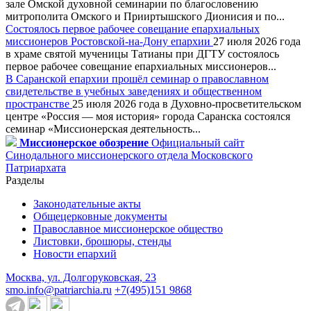
зале Омской духовной семинарии по благословению
митрополита Омского и Прииртышского Дионисия и по...
Состоялось первое рабочее совещание епархиальных
миссионеров Ростовской-на-Дону епархии
27 июля 2026 года
в храме святой мученицы Татианы при ДГТУ состоялось
первое рабочее совещание епархиальных миссионеров...
В Саранской епархии прошёл семинар о православном
свидетельстве в учебных заведениях и общественном
пространстве
25 июля 2026 года в Духовно-просветительском
центре «Россия — моя история» города Саранска состоялся
семинар «Миссионерская деятельность...
Миссионерское обозрение
Официальный сайт
Синодального миссионерского отдела Московского
Патриархата
Разделы
Законодательные акты
Общецерковные документы
Православное миссионерское общество
Листовки, брошюры, стенды
Новости епархий
Москва, ул. Долгоруковская, 23
smo.info@patriarchia.ru
+7(495)151 9868