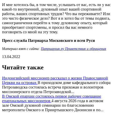
И мне хотелось бы, в том числе, услышать от вас, есть ли у вас
какой-то внутренний, духовный опыт вашей спортивной
работы, ваших спортивных трудов? Что вы переживаете? Или
это чисто физическое дело? Вот я и хотел бы от темы подвига,
самоограничения перейти к тому духовному опыту, который
приобретают спортсмены, и просил бы вас немного
поговорить со мной на эту тему.
Пресс-служба Патриарха Московского и всея Руси
Материал взят с сайта:
Патриархия.ру Приветствия и обращения
13.04.2022
Читайте также
Индонезийский миссионер рассказал о жизни Православной
Церкви на островах
В приходском доме кафедрального собора
Петрозаводска состоялась встреча прихожан и волонтеров
миссионерского отдела Петрозаводской...
В Омской епархии состоялось первое рабочее совещание
епархиальных миссионеров
4 августа 2026 года в актовом
зале Омской духовной семинарии по благословению
митрополита Омского и Прииртышского Дионисия и по...