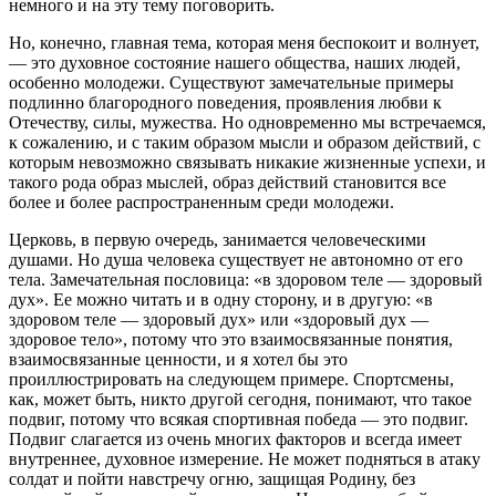
немного и на эту тему поговорить.
Но, конечно, главная тема, которая меня беспокоит и волнует,
— это духовное состояние нашего общества, наших людей,
особенно молодежи. Существуют замечательные примеры
подлинно благородного поведения, проявления любви к
Отечеству, силы, мужества. Но одновременно мы встречаемся,
к сожалению, и с таким образом мысли и образом действий, с
которым невозможно связывать никакие жизненные успехи, и
такого рода образ мыслей, образ действий становится все
более и более распространенным среди молодежи.
Церковь, в первую очередь, занимается человеческими
душами. Но душа человека существует не автономно от его
тела. Замечательная пословица: «в здоровом теле — здоровый
дух». Ее можно читать и в одну сторону, и в другую: «в
здоровом теле — здоровый дух» или «здоровый дух —
здоровое тело», потому что это взаимосвязанные понятия,
взаимосвязанные ценности, и я хотел бы это
проиллюстрировать на следующем примере. Спортсмены,
как, может быть, никто другой сегодня, понимают, что такое
подвиг, потому что всякая спортивная победа — это подвиг.
Подвиг слагается из очень многих факторов и всегда имеет
внутреннее, духовное измерение. Не может подняться в атаку
солдат и пойти навстречу огню, защищая Родину, без