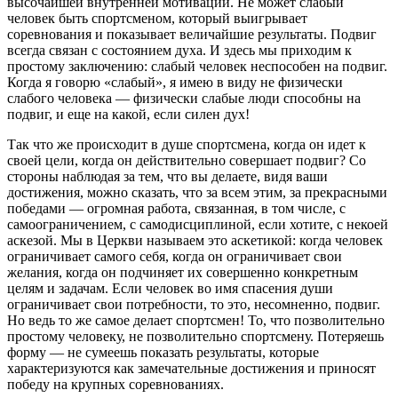
высочайшей внутренней мотивации. Не может слабый
человек быть спортсменом, который выигрывает
соревнования и показывает величайшие результаты. Подвиг
всегда связан с состоянием духа. И здесь мы приходим к
простому заключению: слабый человек неспособен на подвиг.
Когда я говорю «слабый», я имею в виду не физически
слабого человека — физически слабые люди способны на
подвиг, и еще на какой, если силен дух!
Так что же происходит в душе спортсмена, когда он идет к
своей цели, когда он действительно совершает подвиг? Со
стороны наблюдая за тем, что вы делаете, видя ваши
достижения, можно сказать, что за всем этим, за прекрасными
победами — огромная работа, связанная, в том числе, с
самоограничением, с самодисциплиной, если хотите, с некоей
аскезой. Мы в Церкви называем это аскетикой: когда человек
ограничивает самого себя, когда он ограничивает свои
желания, когда он подчиняет их совершенно конкретным
целям и задачам. Если человек во имя спасения души
ограничивает свои потребности, то это, несомненно, подвиг.
Но ведь то же самое делает спортсмен! То, что позволительно
простому человеку, не позволительно спортсмену. Потеряешь
форму — не сумеешь показать результаты, которые
характеризуются как замечательные достижения и приносят
победу на крупных соревнованиях.