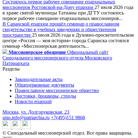
Состоялось первое рабочее совещание епархиальных
миссионеров Ростовской-на-Дону епархии
27 июля 2026 года
в храме святой мученицы Татианы при ДГТУ состоялось
первое рабочее совещание епархиальных миссионеров...
В Саранской епархии прошёл семинар о православном
свидетельстве в учебных заведениях и общественном
пространстве
25 июля 2026 года в Духовно-просветительском
центре «Россия — моя история» города Саранска состоялся
семинар «Миссионерская деятельность...
Миссионерское обозрение
Официальный сайт
Синодального миссионерского отдела Московского
Патриархата
Разделы
Законодательные акты
Общецерковные документы
Православное миссионерское общество
Листовки, брошюры, стенды
Новости епархий
Москва, ул. Долгоруковская, 23
smo.info@patriarchia.ru
+7(495)151 9868
© Синодальный миссионерский отдел. Все права защищены.