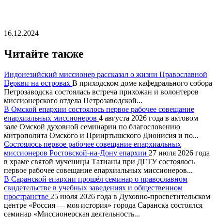
16.12.2024
Читайте также
Индонезийский миссионер рассказал о жизни Православной
Церкви на островах
В приходском доме кафедрального собора
Петрозаводска состоялась встреча прихожан и волонтеров
миссионерского отдела Петрозаводской...
В Омской епархии состоялось первое рабочее совещание
епархиальных миссионеров
4 августа 2026 года в актовом
зале Омской духовной семинарии по благословению
митрополита Омского и Прииртышского Дионисия и по...
Состоялось первое рабочее совещание епархиальных
миссионеров Ростовской-на-Дону епархии
27 июля 2026 года
в храме святой мученицы Татианы при ДГТУ состоялось
первое рабочее совещание епархиальных миссионеров...
В Саранской епархии прошёл семинар о православном
свидетельстве в учебных заведениях и общественном
пространстве
25 июля 2026 года в Духовно-просветительском
центре «Россия — моя история» города Саранска состоялся
семинар «Миссионерская деятельность...