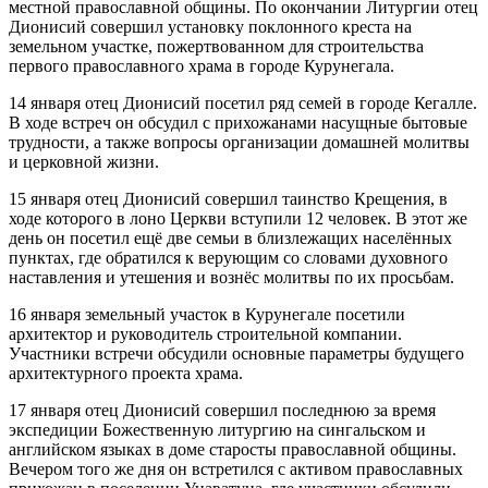
местной православной общины. По окончании Литургии отец
Дионисий совершил установку поклонного креста на
земельном участке, пожертвованном для строительства
первого православного храма в городе Курунегала.
14 января отец Дионисий посетил ряд семей в городе Кегалле.
В ходе встреч он обсудил с прихожанами насущные бытовые
трудности, а также вопросы организации домашней молитвы
и церковной жизни.
15 января отец Дионисий совершил таинство Крещения, в
ходе которого в лоно Церкви вступили 12 человек. В этот же
день он посетил ещё две семьи в близлежащих населённых
пунктах, где обратился к верующим со словами духовного
наставления и утешения и вознёс молитвы по их просьбам.
16 января земельный участок в Курунегале посетили
архитектор и руководитель строительной компании.
Участники встречи обсудили основные параметры будущего
архитектурного проекта храма.
17 января отец Дионисий совершил последнюю за время
экспедиции Божественную литургию на сингальском и
английском языках в доме старосты православной общины.
Вечером того же дня он встретился с активом православных