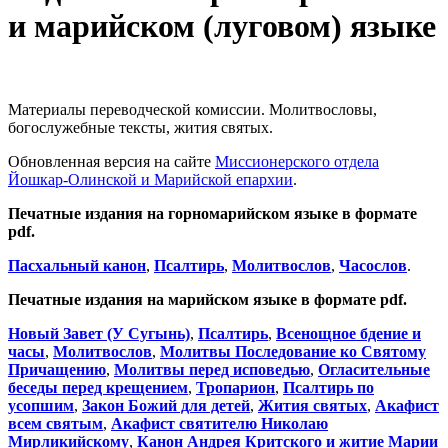
и марийском (луговом) языке
Материалы переводческой комиссии. Молитвословы,
богослужебные тексты, жития святых.
Обновленная версия на сайте
Миссионерского отдела
Йошкар-Олинской и Марийской епархии
.
Печатные издания на горномарийском языке в формате
pdf.
Пасхальный канон
,
Псалтирь
,
Молитвослов
,
Часослов
.
Печатные издания на марийском языке в формате pdf.
Новый Завет (У Сугынь)
,
Псалтирь
,
Всенощное бдение и
часы
,
Молитвослов
,
Молитвы Последование ко Святому
Причащению
,
Молитвы перед исповедью
,
Огласительные
беседы перед крещением
,
Тропарион
,
Псалтирь по
усопшим
,
Закон Божий для детей
,
Жития святых
,
Акафист
всем святым
,
Акафист святителю Николаю
Мирликийскому
,
Канон Андрея Критского и житие Марии