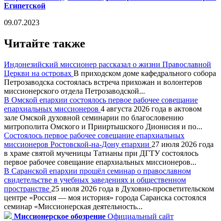
Египетской
09.07.2023
Читайте также
Индонезийский миссионер рассказал о жизни Православной
Церкви на островах
В приходском доме кафедрального собора
Петрозаводска состоялась встреча прихожан и волонтеров
миссионерского отдела Петрозаводской...
В Омской епархии состоялось первое рабочее совещание
епархиальных миссионеров
4 августа 2026 года в актовом
зале Омской духовной семинарии по благословению
митрополита Омского и Прииртышского Дионисия и по...
Состоялось первое рабочее совещание епархиальных
миссионеров Ростовской-на-Дону епархии
27 июля 2026 года
в храме святой мученицы Татианы при ДГТУ состоялось
первое рабочее совещание епархиальных миссионеров...
В Саранской епархии прошёл семинар о православном
свидетельстве в учебных заведениях и общественном
пространстве
25 июля 2026 года в Духовно-просветительском
центре «Россия — моя история» города Саранска состоялся
семинар «Миссионерская деятельность...
Миссионерское обозрение
Официальный сайт