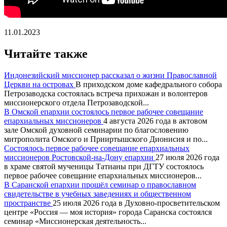
11.01.2023
Читайте также
Индонезийский миссионер рассказал о жизни Православной
Церкви на островах
В приходском доме кафедрального собора
Петрозаводска состоялась встреча прихожан и волонтеров
миссионерского отдела Петрозаводской...
В Омской епархии состоялось первое рабочее совещание
епархиальных миссионеров
4 августа 2026 года в актовом
зале Омской духовной семинарии по благословению
митрополита Омского и Прииртышского Дионисия и по...
Состоялось первое рабочее совещание епархиальных
миссионеров Ростовской-на-Дону епархии
27 июля 2026 года
в храме святой мученицы Татианы при ДГТУ состоялось
первое рабочее совещание епархиальных миссионеров...
В Саранской епархии прошёл семинар о православном
свидетельстве в учебных заведениях и общественном
пространстве
25 июля 2026 года в Духовно-просветительском
центре «Россия — моя история» города Саранска состоялся
семинар «Миссионерская деятельность...