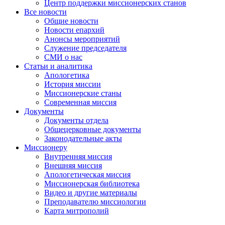
Центр поддержки миссионерских станов
Все новости
Общие новости
Новости епархий
Анонсы мероприятий
Служение председателя
СМИ о нас
Статьи и аналитика
Апологетика
История миссии
Миссионерские станы
Современная миссия
Документы
Документы отдела
Общецерковные документы
Законодательные акты
Миссионеру
Внутренняя миссия
Внешняя миссия
Апологетическая миссия
Миссионерская библиотека
Видео и другие материалы
Преподавателю миссиологии
Карта митрополий