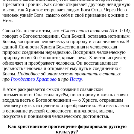
Пресвятой Троицы. Как слово открывает другому невидимую
мысль, так Христос открывает людям Бога Отца. Через Него
человек узнаёт Бога, самого себя и своё призвание к жизни с
Ним.
Слова Евангелия о том, что
«Слово стало плотью» (Ин. 1:14)
,
говорят о Боговоплощении. Сын Божий, оставаясь истинным
Богом, воспринял человеческую природу и стал человеком. В
единой Личности Христа Божественная и человеческая
природы соединены нераздельно. Восприняв человеческую
природу во всей её полноте, кроме греха, Христос исцеляет,
обновляет и преображает человека. Он восстанавливает
цельность человека и открывает ему путь к соединению с
Богом.
Подробнее об этом можно прочитать в статьях
про
Рождество Христово
и про
Пасху
.
В этом раскрывается смысл создания славянской
письменности. Она стала путём, по которому в жизнь славян
входила весть о Боговоплощении — о Христе, открывшем
человеку путь к исцелению и преображению. Эта весть легла
в основание русской словесности, книжности, мысли,
искусства и понимания человеческого достоинства.
Как христианское просвещение формировало русскую
культуру?