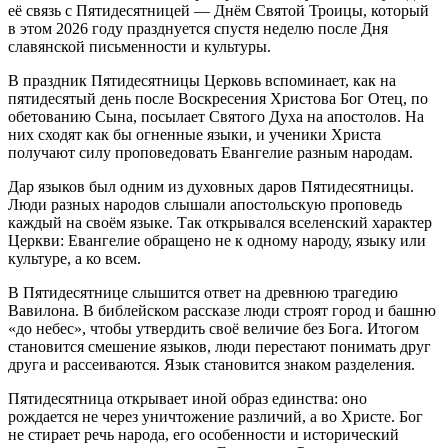
её связь с Пятидесятницей — Днём Святой Троицы, который
в этом 2026 году празднуется спустя неделю после Дня
славянской письменности и культуры.
В праздник Пятидесятницы Церковь вспоминает, как на
пятидесятый день после Воскресения Христова Бог Отец, по
обетованию Сына, посылает Святого Духа на апостолов. На
них сходят как бы огненные языки, и ученики Христа
получают силу проповедовать Евангелие разным народам.
Дар языков был одним из духовных даров Пятидесятницы.
Люди разных народов слышали апостольскую проповедь
каждый на своём языке. Так открывался вселенский характер
Церкви: Евангелие обращено не к одному народу, языку или
культуре, а ко всем.
В Пятидесятнице слышится ответ на древнюю трагедию
Вавилона. В библейском рассказе люди строят город и башню
«до небес», чтобы утвердить своё величие без Бога. Итогом
становится смешение языков, люди перестают понимать друг
друга и рассеиваются. Язык становится знаком разделения.
Пятидесятница открывает иной образ единства: оно
рождается не через уничтожение различий, а во Христе. Бог
не стирает речь народа, его особенности и исторический