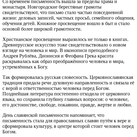
Со временем письменность вышла за пределы храма и
монастыря. Новгородские берестяные грамоты
свидетельствуют, что письмо стало частью повседневной
жизни: деловых записей, частных просьб, семейного общения,
обучения детей. Книжное просвещение вошло в быт и стало
основой более широкой грамотности.
Христианское просвещение выразилось не только в книгах.
Древнерусское искусство тоже свидетельствовало о новом
взгляде на человека и мир. В иконописи преподобного
Андрея Рублёва, Дионисия и Феофана Грека красота
раскрывалась как образ преображённого человека и мира,
устремлённых к Богу.
Так формировалась русская словесность. Церковнославянская
традиция придала речи духовную направленность и связала её
с верой и ответственностью человека перед Богом.
Позднейшая литература постепенно отходила от церковного
языка, но сохранила глубину главных вопросов: о человеке,
его достоинстве, свободе, покаянии, правде, жертве и любви.
День славянской письменности напоминает, что
письменность стала для православных славян путём к вере и
сформировала культуру, в центре которой стоит человек перед
Богом.