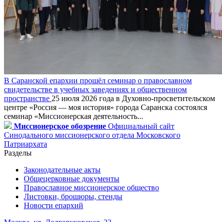
В Саранской епархии прошёл семинар о православном
свидетельстве в учебных заведениях и общественном
пространстве
25 июля 2026 года в Духовно-просветительском
центре «Россия — моя история» города Саранска состоялся
семинар «Миссионерская деятельность...
Миссионерское обозрение
Официальный сайт
Синодального миссионерского отдела Московского
Патриархата
Разделы
Законодательные акты
Общецерковные документы
Православное миссионерское общество
Листовки, брошюры, стенды
Новости епархий