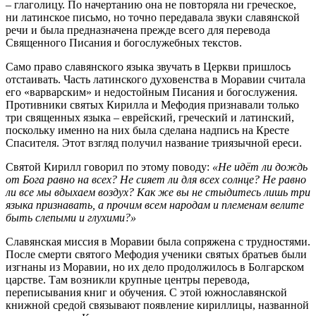
– глаголицу. По начертанию она не повторяла ни греческое,
ни латинское письмо, но точно передавала звуки славянской
речи и была предназначена прежде всего для перевода
Священного Писания и богослужебных текстов.
Само право славянского языка звучать в Церкви пришлось
отстаивать. Часть латинского духовенства в Моравии считала
его «варварским» и недостойным Писания и богослужения.
Противники святых Кирилла и Мефодия признавали только
три священных языка – еврейский, греческий и латинский,
поскольку именно на них была сделана надпись на Кресте
Спасителя. Этот взгляд получил название триязычной ереси.
Святой Кирилл говорил по этому поводу:
«Не идёт ли дождь
от Бога равно на всех? Не сияет ли для всех солнце? Не равно
ли все мы вдыхаем воздух? Как же вы не стыдитесь лишь три
языка признавать, а прочим всем народам и племенам велите
быть слепыми и глухими?»
Славянская миссия в Моравии была сопряжена с трудностями.
После смерти святого Мефодия ученики святых братьев были
изгнаны из Моравии, но их дело продолжилось в Болгарском
царстве. Там возникли крупные центры перевода,
переписывания книг и обучения. С этой южнославянской
книжной средой связывают появление кириллицы, названной