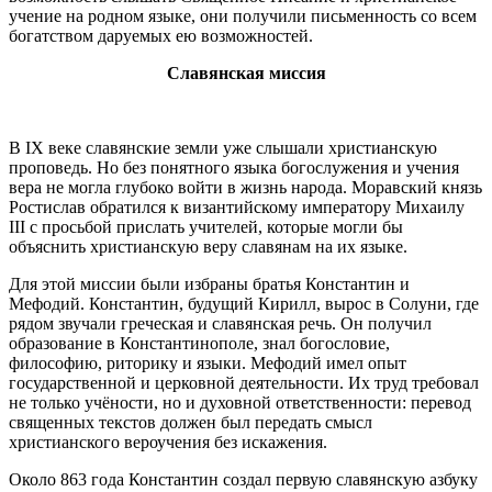
учение на родном языке, они получили письменность со всем
богатством даруемых ею возможностей.
Славянская миссия
В IX веке славянские земли уже слышали христианскую
проповедь. Но без понятного языка богослужения и учения
вера не могла глубоко войти в жизнь народа. Моравский князь
Ростислав обратился к византийскому императору Михаилу
III с просьбой прислать учителей, которые могли бы
объяснить христианскую веру славянам на их языке.
Для этой миссии были избраны братья Константин и
Мефодий. Константин, будущий Кирилл, вырос в Солуни, где
рядом звучали греческая и славянская речь. Он получил
образование в Константинополе, знал богословие,
философию, риторику и языки. Мефодий имел опыт
государственной и церковной деятельности. Их труд требовал
не только учёности, но и духовной ответственности: перевод
священных текстов должен был передать смысл
христианского вероучения без искажения.
Около 863 года Константин создал первую славянскую азбуку