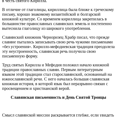
в честь святого Кирилла.
В отличие от глаголицы, кириллица была ближе к греческому
письму, хорошо знакомому византийской и болгарской
книжной культуре. Со временем кириллица закрепилась в
большинстве православных славянских земель и постепенно
вытеснила глаголицу из широкого употребления.
Славянский книжник Черноризец Храбр писал, что прежде
славяне пытались записывать свою речь чужими письменами
«без устроения». Кирилло-мефодиевская традиция преодолела
эту неустроенность, славянская речь получила свою
письменную форму.
Труд святых Кирилла и Мефодия положил начало книжной
традиции православных славян. Первым литературным
языком этой традиции стал старославянский, основанный на
южнославянской речи. С него началась большая славянская
книжная история, в которой язык был неразрывно связан с
просвещением и христианской верой.
Славянская письменность и День Святой Троицы
Смысл славянской миссии раскрывается глубже, если увидеть