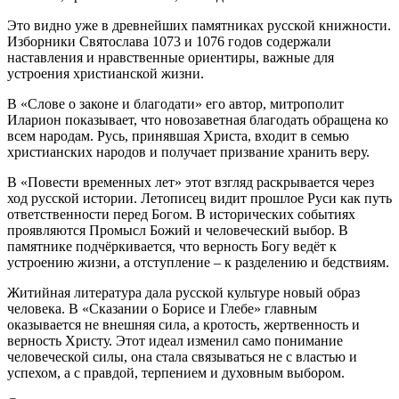
Это видно уже в древнейших памятниках русской книжности.
Изборники Святослава 1073 и 1076 годов содержали
наставления и нравственные ориентиры, важные для
устроения христианской жизни.
В «Слове о законе и благодати» его автор, митрополит
Иларион показывает, что новозаветная благодать обращена ко
всем народам. Русь, принявшая Христа, входит в семью
христианских народов и получает призвание хранить веру.
В «Повести временных лет» этот взгляд раскрывается через
ход русской истории. Летописец видит прошлое Руси как путь
ответственности перед Богом. В исторических событиях
проявляются Промысл Божий и человеческий выбор. В
памятнике подчёркивается, что верность Богу ведёт к
устроению жизни, а отступление – к разделению и бедствиям.
Житийная литература дала русской культуре новый образ
человека. В «Сказании о Борисе и Глебе» главным
оказывается не внешняя сила, а кротость, жертвенность и
верность Христу. Этот идеал изменил само понимание
человеческой силы, она стала связываться не с властью и
успехом, а с правдой, терпением и духовным выбором.