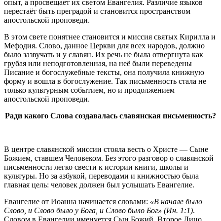
опыт, а просвещает их светом Евангелия. Различие языков
перестаёт быть преградой и становится пространством
апостольской проповеди.
В этом свете понятнее становится и миссия святых Кирилла и
Мефодия. Слово, данное Церкви для всех народов, должно
было зазвучать и у славян. Их речь не была отвергнута как
грубая или неподготовленная, на неё были переведены
Писание и богослужебные тексты, она получила книжную
форму и вошла в богослужение. Так письменность стала не
только культурным событием, но и продолжением
апостольской проповеди.
Ради какого Слова создавалась славянская письменность?
В центре славянской миссии стояла весть о Христе — Сыне
Божием, ставшем Человеком. Без этого разговор о славянской
письменности легко свести к истории книги, школы и
культуры. Но за азбукой, переводами и книжностью была
главная цель: человек должен был услышать Евангелие.
Евангелие от Иоанна начинается словами:
«В начале было
Слово, и Слово было у Бога, и Слово было Бог»
(Ин. 1:1)
.
Словом в Евангелии именуется Сын Божий, Второе Лицо