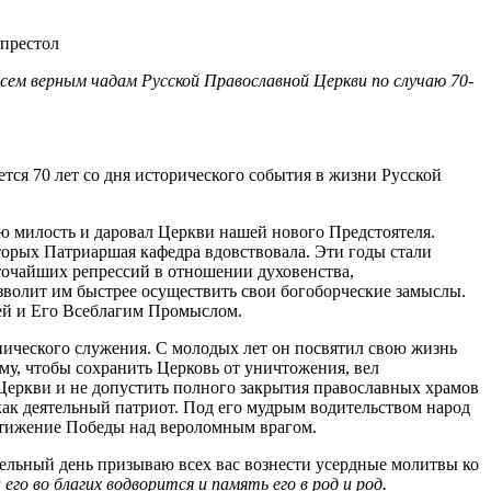
ем верным чадам Русской Православной Церкви по случаю 70-
тся 70 лет со дня исторического события в жизни Русской
ю милость и даровал Церкви нашей нового Предстоятеля.
торых Патриаршая кафедра вдовствовала. Эти годы стали
точайших репрессий в отношении духовенства,
волит им быстрее осуществить свои богоборческие замыслы.
ией и Его Всеблагим Промыслом.
ческого служения. С молодых лет он посвятил свою жизнь
у, чтобы сохранить Церковь от уничтожения, вел
Церкви и не допустить полного закрытия православных храмов
как деятельный патриот. Под его мудрым водительством народ
остижение Победы над вероломным врагом.
тельный день призываю всех вас вознести усердные молитвы ко
его во благих водворится и память его в род и род.