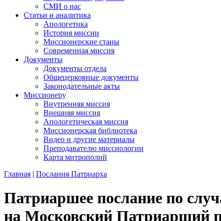
СМИ о нас
Статьи и аналитика
Апологетика
История миссии
Миссионерские станы
Современная миссия
Документы
Документы отдела
Общецерковные документы
Законодательные акты
Миссионеру
Внутренняя миссия
Внешняя миссия
Апологетическая миссия
Миссионерская библиотека
Видео и другие материалы
Преподавателю миссиологии
Карта митрополий
Главная
|
Послания Патриарха
Патриаршее послание по случ
на Московский Патриарший п