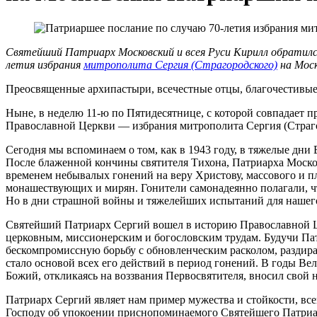
Святейший Патриарх Московский и всея Руси Кирилл обратилс
летия избрания
митрополита Сергия (Страгородского)
на Моск
Преосвященные архипастыри, всечестные отцы, благочестивые 
Ныне, в неделю 11-ю по Пятидесятнице, с которой совпадает 
Православной Церкви — избрания митрополита Сергия (Страг
Сегодня мы вспоминаем о том, как в 1943 году, в тяжелые дн
После блаженной кончины святителя Тихона, Патриарха Московс
временем небывалых гонений на веру Христову, массового и 
монашествующих и мирян. Гонители самонадеянно полагали, ч
Но в дни страшной войны и тяжелейших испытаний для нашего
Святейший Патриарх Сергий вошел в историю Православной Ц
церковным, миссионерским и богословским трудам. Будучи Пат
бескомпромиссную борьбу с обновленческим расколом, раздир
стало основой всех его действий в период гонений. В годы В
Божий, откликаясь на воззвания Первосвятителя, вносил свой
Патриарх Сергий являет нам пример мужества и стойкости, вс
Господу об упокоении приснопоминаемого Святейшего Патриар