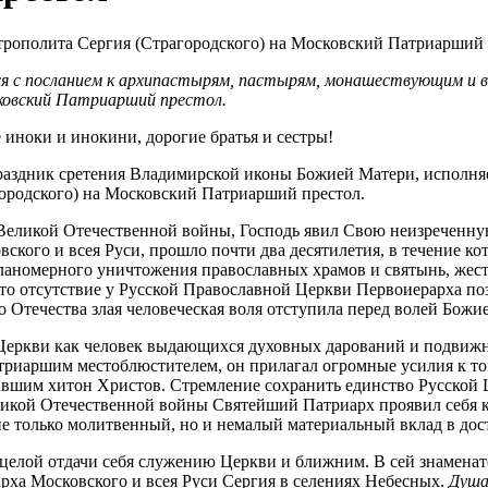
я с посланием к архипастырям, пастырям, монашествующим и вс
овский Патриарший престол.
иноки и инокини, дорогие братья и сестры!
праздник сретения Владимирской иконы Божией Матери, исполняе
ородского) на Московский Патриарший престол.
и Великой Отечественной войны, Господь явил Свою неизреченну
кого и всея Руси, прошло почти два десятилетия, в течение ко
планомерного уничтожения православных храмов и святынь, жес
то отсутствие у Русской Православной Церкви Первоиерарха поз
 Отечества злая человеческая воля отступила перед волей Бож
еркви как человек выдающихся духовных дарований и подвижни
риаршим местоблюстителем, он прилагал огромные усилия к том
авшим хитон Христов. Стремление сохранить единство Русской 
еликой Отечественной войны Святейший Патриарх проявил себя 
 не только молитвенный, но и немалый материальный вклад в д
ецелой отдачи себя служению Церкви и ближним. В сей знамена
ха Московского и всея Руси Сергия в селениях Небесных.
Душа 