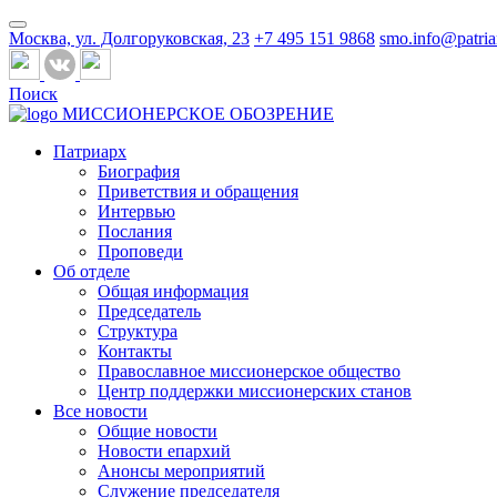
Москва, ул. Долгоруковская, 23
+7 495 151 9868
smo.info@patria
Поиск
МИССИОНЕРСКОЕ ОБОЗРЕНИЕ
Патриарх
Биография
Приветствия и обращения
Интервью
Послания
Проповеди
Об отделе
Общая информация
Председатель
Структура
Контакты
Православное миссионерское общество
Центр поддержки миссионерских станов
Все новости
Общие новости
Новости епархий
Анонсы мероприятий
Служение председателя