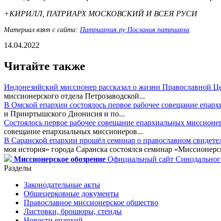
+КИРИЛЛ, ПАТРИАРХ МОСКОВСКИЙ И ВСЕЯ РУСИ
Материал взят с сайта:
Патриархия.ру Послания патриарха
14.04.2022
Читайте также
Индонезийский миссионер рассказал о жизни Православной Ц
миссионерского отдела Петрозаводской...
В Омской епархии состоялось первое рабочее совещание епар
и Прииртышского Дионисия и по...
Состоялось первое рабочее совещание епархиальных миссионе
совещание епархиальных миссионеров...
В Саранской епархии прошёл семинар о православном свидете
моя история» города Саранска состоялся семинар «Миссионерск
Миссионерское обозрение
Официальный сайт Синодального
Разделы
Законодательные акты
Общецерковные документы
Православное миссионерское общество
Листовки, брошюры, стенды
Новости епархий