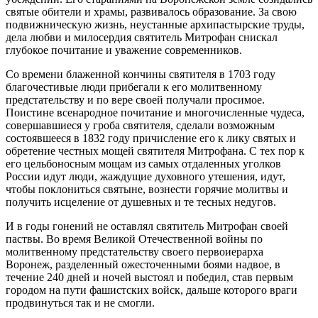
святые обители и храмы, развивалось образование. За свою
подвижническую жизнь, неустанные архипастырские труды,
дела любви и милосердия святитель Митрофан снискал
глубокое почитание и уважение современников.
Со времени блаженной кончины святителя в 1703 году
благочестивые люди прибегали к его молитвенному
предстательству и по вере своей получали просимое.
Поистине всенародное почитание и многочисленные чудеса,
совершавшиеся у гроба святителя, сделали возможным
состоявшееся в 1832 году причисление его к лику святых и
обретение честных мощей святителя Митрофана. С тех пор к
его цельбоносным мощам из самых отдаленных уголков
России идут люди, жаждущие духовного утешения, идут,
чтобы поклониться святыне, вознести горячие молитвы и
получить исцеление от душевных и те тесных недугов.
И в годы гонений не оставлял святитель Митрофан своей
паствы. Во время Великой Отечественной войны по
молитвенному предстательству своего первоиерарха
Воронеж, разделенный ожесточенными боями надвое, в
течение 240 дней и ночей выстоял и победил, став первым
городом на пути фашистских войск, дальше которого враги
продвинуться так и не смогли.