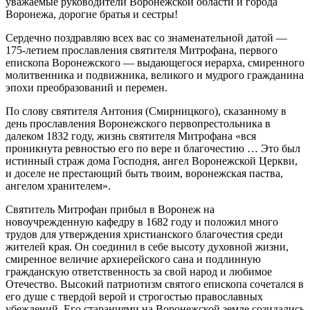
уважаемые руководители Воронежской области и города
Воронежа, дорогие братья и сестры!
Сердечно поздравляю всех вас со знаменательной датой —
175-летием прославления святителя Митрофана, первого
епископа Воронежского — выдающегося иерарха, смиренного
молитвенника и подвижника, великого и мудрого гражданина
эпохи преобразований и перемен.
По слову святителя Антония (Смирницкого), сказанному в
день прославления Воронежского первопрестольника в
далеком 1832 году, жизнь святителя Митрофана «вся
проникнута ревностью его по вере и благочестию … Это был
истинный страж дома Господня, ангел Воронежской Церкви,
и доселе не престающий быть твоим, воронежская паства,
ангелом хранителем».
Святитель Митрофан прибыл в Воронеж на
новоучрежденную кафедру в 1682 году и положил много
трудов для утверждения христианского благочестия среди
жителей края. Он соединил в себе высоту духовной жизни,
смиренное величие архиерейского сана и подлинную
гражданскую ответственность за свой народ и любимое
Отечество. Высокий патриотизм святого епископа сочетался в
его душе с твердой верой и строгостью православных
убеждений. Его стараниями на Воронежской земле созидались