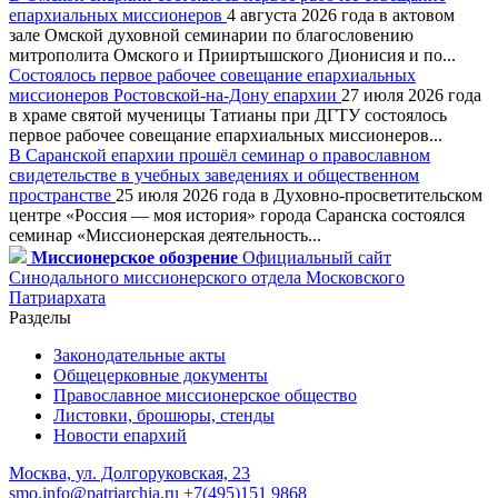
епархиальных миссионеров
4 августа 2026 года в актовом
зале Омской духовной семинарии по благословению
митрополита Омского и Прииртышского Дионисия и по...
Состоялось первое рабочее совещание епархиальных
миссионеров Ростовской-на-Дону епархии
27 июля 2026 года
в храме святой мученицы Татианы при ДГТУ состоялось
первое рабочее совещание епархиальных миссионеров...
В Саранской епархии прошёл семинар о православном
свидетельстве в учебных заведениях и общественном
пространстве
25 июля 2026 года в Духовно-просветительском
центре «Россия — моя история» города Саранска состоялся
семинар «Миссионерская деятельность...
Миссионерское обозрение
Официальный сайт
Синодального миссионерского отдела Московского
Патриархата
Разделы
Законодательные акты
Общецерковные документы
Православное миссионерское общество
Листовки, брошюры, стенды
Новости епархий
Москва, ул. Долгоруковская, 23
smo.info@patriarchia.ru
+7(495)151 9868