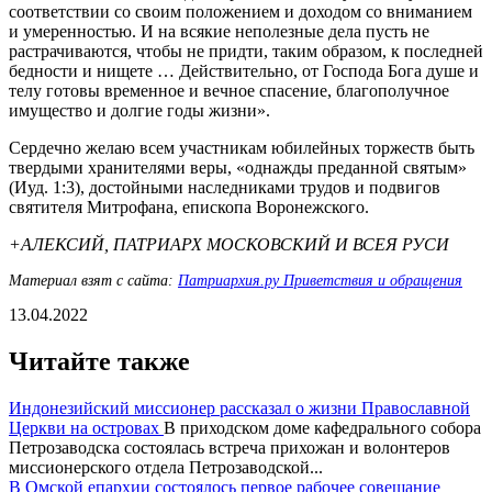
соответствии со своим положением и доходом со вниманием
и умеренностью. И на всякие неполезные дела пусть не
растрачиваются, чтобы не придти, таким образом, к последней
бедности и нищете … Действительно, от Господа Бога душе и
телу готовы временное и вечное спасение, благополучное
имущество и долгие годы жизни».
Сердечно желаю всем участникам юбилейных торжеств быть
твердыми хранителями веры, «однажды преданной святым»
(Иуд. 1:3), достойными наследниками трудов и подвигов
святителя Митрофана, епископа Воронежского.
+АЛЕКСИЙ, ПАТРИАРХ МОСКОВСКИЙ И ВСЕЯ РУСИ
Материал взят с сайта:
Патриархия.ру Приветствия и обращения
13.04.2022
Читайте также
Индонезийский миссионер рассказал о жизни Православной
Церкви на островах
В приходском доме кафедрального собора
Петрозаводска состоялась встреча прихожан и волонтеров
миссионерского отдела Петрозаводской...
В Омской епархии состоялось первое рабочее совещание