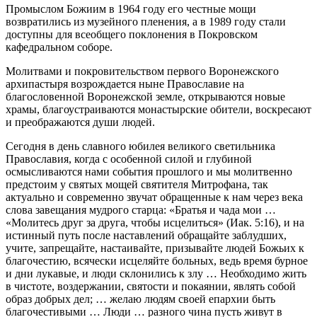
Промыслом Божиим в 1964 году его честные мощи
возвратились из музейного пленения, а в 1989 году стали
доступны для всеобщего поклонения в Покровском
кафедральном соборе.
Молитвами и покровительством первого Воронежского
архипастыря возрождается ныне Православие на
благословенной Воронежской земле, открываются новые
храмы, благоустраиваются монастырские обители, воскресают
и преображаются души людей.
Сегодня в день славного юбилея великого светильника
Православия, когда с особенной силой и глубиной
осмысливаются нами события прошлого и мы молитвенно
предстоим у святых мощей святителя Митрофана, так
актуально и современно звучат обращенные к нам через века
слова завещания мудрого старца: «Братья и чада мои …
«Молитесь друг за друга, чтобы исцелиться» (Иак. 5:16), и на
истинный путь после наставлений обращайте заблудших,
учите, запрещайте, настаивайте, призывайте людей Божьих к
благочестию, всячески исцеляйте больных, ведь время бурное
и дни лукавые, и люди склонились к злу … Необходимо жить
в чистоте, воздержании, святости и покаянии, являть собой
образ добрых дел; … желаю людям своей епархии быть
благочестивыми … Люди … разного чина пусть живут в