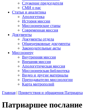
Служение председателя
СМИ о нас
Статьи и аналитика
Апологетика
История миссии
Миссионерские станы
Современная миссия
Документы
Документы отдела
Общецерковные документы
Законодательные акты
Миссионеру
Внутренняя миссия
Внешняя миссия
Апологетическая миссия
Миссионерская библиотека
Видео и другие материалы
Преподавателю миссиологии
Карта митрополий
Главная
|
Приветствия и обращения Патриарха
Патриаршее послание