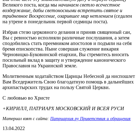
Великого поста, когда мы
начинаем светло всечестное
воздержание, дабы светоносными встретить святое и
тридневное Воскресение, озарившее мир нетлением
(седален
на утрене в понедельник первой седмицы поста).
Избрав стезю церковного делания и приняв священный сан,
Вы с ревностью исполняли различные послушания, а затем
сподобились стать преемником апостолов и подъяли на себя
бремя епископства. Ныне совершая служение викария
Черновицко-Буковинской епархии, Вы стремитесь вносить
посильный вклад в защиту и утверждение канонического
Православия на Украинской земле.
Молитвенным ходатайством Царицы Небесной да ниспошлет
Вам Вседержитель Свою благодатную помощь в дальнейших
архипастырских трудах на пользу Святой Церкви.
С любовью во Христе
+КИРИЛЛ, ПАТРИАРХ МОСКОВСКИЙ И ВСЕЯ РУСИ
Материал взят с сайта:
Патриархия.ру Приветствия и обращения
13.04.2022