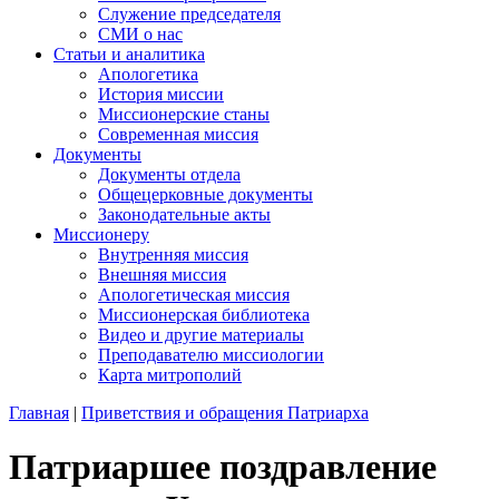
Служение председателя
СМИ о нас
Статьи и аналитика
Апологетика
История миссии
Миссионерские станы
Современная миссия
Документы
Документы отдела
Общецерковные документы
Законодательные акты
Миссионеру
Внутренняя миссия
Внешняя миссия
Апологетическая миссия
Миссионерская библиотека
Видео и другие материалы
Преподавателю миссиологии
Карта митрополий
Главная
|
Приветствия и обращения Патриарха
Патриаршее поздравление