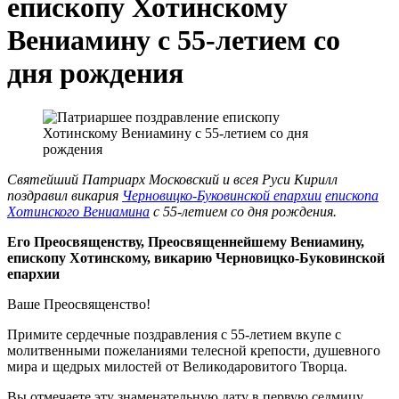
епископу Хотинскому
Вениамину с 55-летием со
дня рождения
Святейший Патриарх Московский и всея Руси Кирилл
поздравил викария
Черновицко-Буковинской епархии
епископа
Хотинского Вениамина
с 55-летием со дня рождения.
Его Преосвященству, Преосвященнейшему Вениамину,
епископу Хотинскому, викарию Черновицко-Буковинской
епархии
Ваше Преосвященство!
Примите сердечные поздравления с 55-летием вкупе с
молитвенными пожеланиями телесной крепости, душевного
мира и щедрых милостей от Великодаровитого Творца.
Вы отмечаете эту знаменательную дату в первую седмицу