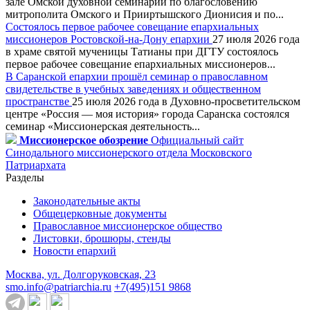
зале Омской духовной семинарии по благословению
митрополита Омского и Прииртышского Дионисия и по...
Состоялось первое рабочее совещание епархиальных
миссионеров Ростовской-на-Дону епархии
27 июля 2026 года
в храме святой мученицы Татианы при ДГТУ состоялось
первое рабочее совещание епархиальных миссионеров...
В Саранской епархии прошёл семинар о православном
свидетельстве в учебных заведениях и общественном
пространстве
25 июля 2026 года в Духовно-просветительском
центре «Россия — моя история» города Саранска состоялся
семинар «Миссионерская деятельность...
Миссионерское обозрение
Официальный сайт
Синодального миссионерского отдела Московского
Патриархата
Разделы
Законодательные акты
Общецерковные документы
Православное миссионерское общество
Листовки, брошюры, стенды
Новости епархий
Москва, ул. Долгоруковская, 23
smo.info@patriarchia.ru
+7(495)151 9868