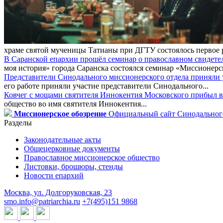
храме святой мученицы Татианы при ДГТУ состоялось первое 
В Саранской епархии прошёл семинар о православном свидете
моя история» города Саранска состоялся семинар «Миссионерск
Представители Синодального миссионерского отдела приняли у
его работе приняли участие представители Синодального...
Ковчег с мощами святителя Иннокентия Московского прибыл в
общество во имя святителя Иннокентия...
Миссионерское обозрение
Официальный сайт Синодального
Разделы
Законодательные акты
Общецерковные документы
Православное миссионерское общество
Листовки, брошюры, стенды
Новости епархий
Москва, ул. Долгоруковская, 23
smo.info@patriarchia.ru
+7(495)151 9868