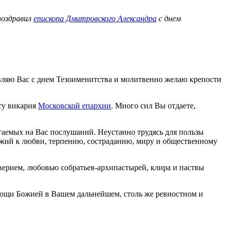
 поздравил
епископа Дмитровского Александра
с днем
авляю Вас с днем Тезоименитства и молитвенно желаю крепости
ту викария
Московской епархии
. Много сил Вы отдаете,
гаемых на Вас послушаний. Неустанно трудясь для пользы
ожий к любви, терпению, состраданию, миру и общественному
верием, любовью собратьев-архипастырей, клира и паствы
мощи Божией в Вашем дальнейшем, столь же ревностном и