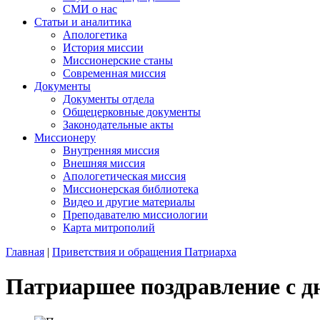
СМИ о нас
Статьи и аналитика
Апологетика
История миссии
Миссионерские станы
Современная миссия
Документы
Документы отдела
Общецерковные документы
Законодательные акты
Миссионеру
Внутренняя миссия
Внешняя миссия
Апологетическая миссия
Миссионерская библиотека
Видео и другие материалы
Преподавателю миссиологии
Карта митрополий
Главная
|
Приветствия и обращения Патриарха
Патриаршее поздравление с д