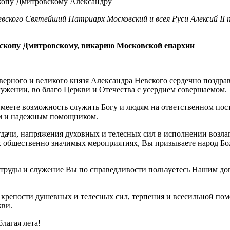
Невского Святейший Патриарх Московский и всея Руси Алексий II
скопу Дмитровскому, викарию Московской епархии
верного и великого князя Александра Невского сердечно поздр
жении, во благо Церкви и Отечества с усердием совершаемом.
еете возможность служить Богу и людям на ответственном пос
м и надежным помощником.
тдачи, напряжения духовных и телесных сил в исполнении возла
их общественно значимых мероприятиях, Вы призываете народ Б
е труды и служение Вы по справедливости пользуетесь Нашим до
 крепости душевных и телесных сил, терпения и всесильной по
кви.
лагая лета!