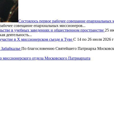
Состоялось первое рабочее совещание епархиальных
рабочее совещание епархиальных миссионеров...
льстве в учебных заведениях и общественном пространстве
25 и
ая деятельность...
частие в X миссионерском съезде в Туве
С 14 по 26 июля 2026 
 Забайкалье
По благословению Святейшего Патриарха Московско
 миссионерского отдела Московского Патриархата