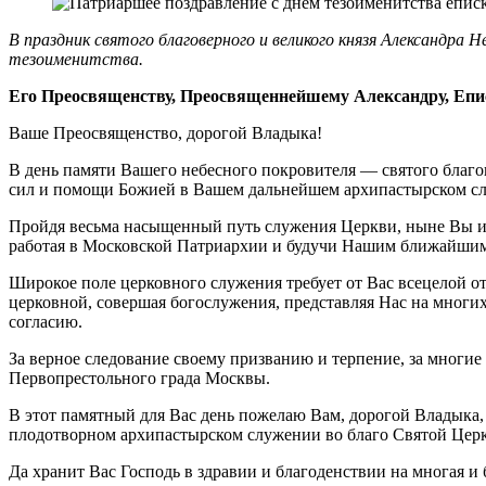
В праздник святого благоверного и великого князя Александра 
тезоименитства.
Его Преосвященству, Преосвященнейшему Александру, Епи
Ваше Преосвященство, дорогой Владыка!
В день памяти Вашего небесного покровителя — святого благо
сил и помощи Божией в Вашем дальнейшем архипастырском слу
Пройдя весьма насыщенный путь служения Церкви, ныне Вы им
работая в Московской Патриархии и будучи Нашим ближайши
Широкое поле церковного служения требует от Вас всецелой о
церковной, совершая богослужения, представляя Нас на мног
согласию.
За верное следование своему призванию и терпение, за многи
Первопрестольного града Москвы.
В этот памятный для Вас день пожелаю Вам, дорогой Владыка,
плодотворном архипастырском служении во благо Святой Цер
Да хранит Вас Господь в здравии и благоденствии на многая и б