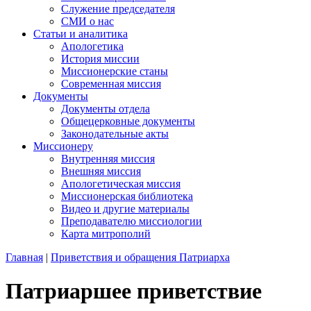
Служение председателя
СМИ о нас
Статьи и аналитика
Апологетика
История миссии
Миссионерские станы
Современная миссия
Документы
Документы отдела
Общецерковные документы
Законодательные акты
Миссионеру
Внутренняя миссия
Внешняя миссия
Апологетическая миссия
Миссионерская библиотека
Видео и другие материалы
Преподавателю миссиологии
Карта митрополий
Главная
|
Приветствия и обращения Патриарха
Патриаршее приветствие