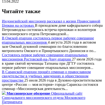
13.04.2022
Читайте также
Индонезийский миссионер рассказал о жизни Православной
Церкви на островах
В приходском доме кафедрального собора
Петрозаводска состоялась встреча прихожан и волонтеров
миссионерского отдела Петрозаводской...
В Омской епархии состоялось первое рабочее совещание
епархиальных миссионеров
4 августа 2026 года в актовом
зале Омской духовной семинарии по благословению
митрополита Омского и Прииртышского Дионисия и по...
Состоялось первое рабочее совещание епархиальных
миссионеров Ростовской-на-Дону епархии
27 июля 2026 года
в храме святой мученицы Татианы при ДГТУ состоялось
первое рабочее совещание епархиальных миссионеров...
В Саранской епархии прошёл семинар о православном
свидетельстве в учебных заведениях и общественном
пространстве
25 июля 2026 года в Духовно-просветительском
центре «Россия — моя история» города Саранска состоялся
семинар «Миссионерская деятельность...
Миссионерское обозрение
Официальный сайт
Синодального миссионерского отдела Московского
Патриархата