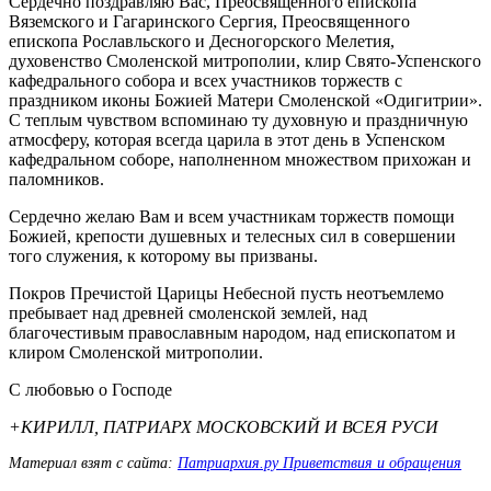
Сердечно поздравляю Вас, Преосвященного епископа
Вяземского и Гагаринского Сергия, Преосвященного
епископа Рославльского и Десногорского Мелетия,
духовенство Смоленской митрополии, клир Свято-Успенского
кафедрального собора и всех участников торжеств с
праздником иконы Божией Матери Смоленской «Одигитрии».
С теплым чувством вспоминаю ту духовную и праздничную
атмосферу, которая всегда царила в этот день в Успенском
кафедральном соборе, наполненном множеством прихожан и
паломников.
Сердечно желаю Вам и всем участникам торжеств помощи
Божией, крепости душевных и телесных сил в совершении
того служения, к которому вы призваны.
Покров Пречистой Царицы Небесной пусть неотъемлемо
пребывает над древней смоленской землей, над
благочестивым православным народом, над епископатом и
клиром Смоленской митрополии.
С любовью о Господе
+КИРИЛЛ, ПАТРИАРХ МОСКОВСКИЙ И ВСЕЯ РУСИ
Материал взят с сайта:
Патриархия.ру Приветствия и обращения