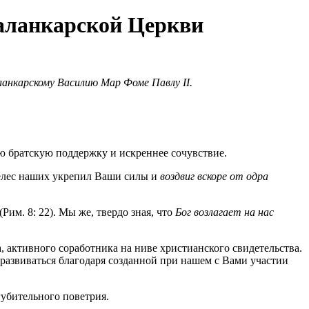
аланкарской Церкви
анкарскому Василию Мар Фоме Павлу II.
ю братскую поддержку и искреннее сочувствие.
телес наших укрепил Ваши силы и
воздвиг вскоре от одра
(Рим. 8: 22). Мы же, твердо зная, что
Бог возлагает на нас
, активного соработника на ниве христианского свидетельства.
азвиваться благодаря созданной при нашем с Вами участии
убительного поветрия.