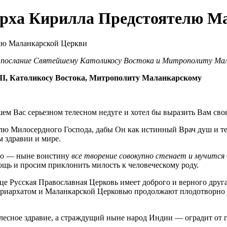
рха Кирилла Предстоятелю М
л послание Святейшему Католикосу Востока и Митрополиту Мал
I, Католикосу Востока, Митрополиту Маланкарскому
м Вас серьезном телесном недуге и хотел бы выразить Вам сво
олю Милосердного Господа, дабы Он как истинный Врач душ и 
м здравии и мире.
ого — ныне воистину
все творение совокупно стенает и мучится
мощь и просим приклонить милость к человеческому роду.
це Русская Православная Церковь имеет доброго и верного друга
риархатом и Маланкарской Церковью продолжают плодотворно р
есное здравие, а страждущий ныне народ Индии — оградит от г