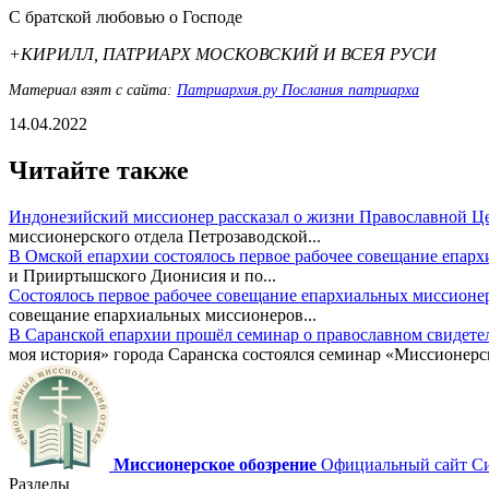
С братской любовью о Господе
+КИРИЛЛ, ПАТРИАРХ МОСКОВСКИЙ И ВСЕЯ РУСИ
Материал взят с сайта:
Патриархия.ру Послания патриарха
14.04.2022
Читайте также
Индонезийский миссионер рассказал о жизни Православной Ц
миссионерского отдела Петрозаводской...
В Омской епархии состоялось первое рабочее совещание епар
и Прииртышского Дионисия и по...
Состоялось первое рабочее совещание епархиальных миссионе
совещание епархиальных миссионеров...
В Саранской епархии прошёл семинар о православном свидете
моя история» города Саранска состоялся семинар «Миссионерск
Миссионерское обозрение
Официальный сайт Син
Разделы