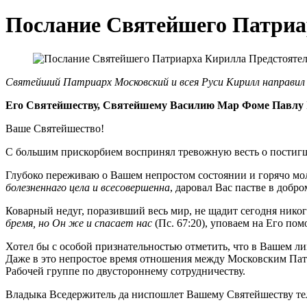
Послание Святейшего Патриа
Святейший Патриарх Московский и всея Руси Кирилл направи
Его Святейшеству, Святейшему Василию Map Фоме Павлу I
Ваше Святейшество!
С большим прискорбием воспринял тревожную весть о постигше
Глубоко переживаю о Вашем непростом состоянии и горячо м
болезненнаго цела и всесовершенна
, даровал Вас пастве в добро
Коварный недуг, поразивший весь мир, не щадит сегодня ник
бремя, но Он же и спасает нас
(Пс. 67:20), уповаем на Его по
Хотел бы с особой признательностью отметить, что в Вашем ли
Даже в это непростое время отношения между Московским Пат
Рабочей группе по двустороннему сотрудничеству.
Владыка Вседержитель да ниспошлет Вашему Святейшеству тел