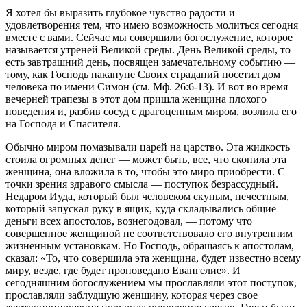
Я хотел бы выразить глубокое чувство радости и
удовлетворения тем, что имею возможность молиться сегодня
вместе с вами. Сейчас мы совершили богослужение, которое
называется утреней Великой среды. День Великой среды, то
есть завтрашний день, посвящен замечательному событию —
тому, как Господь накануне Своих страданий посетил дом
человека по имени Симон (см. Мф. 26:6-13). И вот во время
вечерней трапезы в этот дом пришла женщина плохого
поведения и, разбив сосуд с драгоценным миром, возлила его
на Господа и Спасителя.
Обычно миром помазывали царей на царство. Эта жидкость
стоила огромных денег — может быть, все, что скопила эта
женщина, она вложила в то, чтобы это миро приобрести. С
точки зрения здравого смысла — поступок безрассудный.
Недаром Иуда, который был человеком скупым, нечестным,
который запускал руку в ящик, куда складывались общие
деньги всех апостолов, вознегодовал, — потому что
совершенное женщиной не соответствовало его внутренним
жизненным установкам. Но Господь, обращаясь к апостолам,
сказал: «То, что совершила эта женщина, будет известно всему
миру, везде, где будет проповедано Евангелие». И
сегодняшним богослужением мы прославляли этот поступок,
прославляли заблудшую женщину, которая через свое