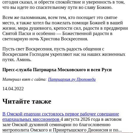
сегодня сказал, и обрести спокойствие и уверенность в том,
что вы идете по спасительному пути во славу Божию.
Всем же паломникам, всем тем, кто посещает это святое
место, я также хотел бы пожелать помощи Божией в вашей
жизни, мира душевного, крепости сил, радости в преддверии
Святой Пасхи и особенно — Божественной радости в
светозарную ночь Христова Воскресения.
Пусть свет Воскресения, пусть радость общения с
Воскресшим Господом укрепляют нас на наших жизненных
путях. Аминь.
Пресс-служба Патриарха Московского и всея Руси
Материал взят с сайта:
Патриархия.ру Проповеди
14.04.2022
Читайте также
В Омской епархии состоялось первое рабочее совещание
епархиальных миссионеров
4 августа 2026 года в актовом
зале Омской духовной семинарии по благословению
митрополита Омского и Прииртышского Дионисия и по...