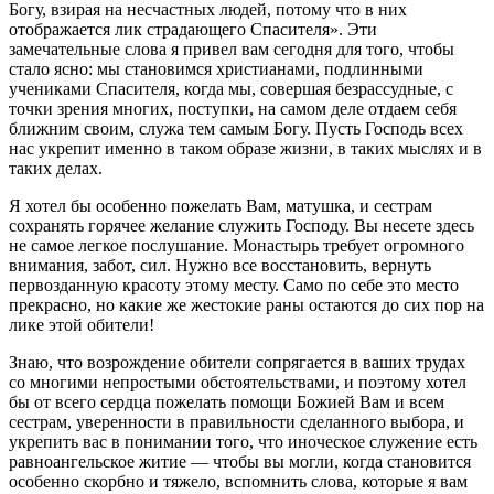
Богу, взирая на несчастных людей, потому что в них
отображается лик страдающего Спасителя». Эти
замечательные слова я привел вам сегодня для того, чтобы
стало ясно: мы становимся христианами, подлинными
учениками Спасителя, когда мы, совершая безрассудные, с
точки зрения многих, поступки, на самом деле отдаем себя
ближним своим, служа тем самым Богу. Пусть Господь всех
нас укрепит именно в таком образе жизни, в таких мыслях и в
таких делах.
Я хотел бы особенно пожелать Вам, матушка, и сестрам
сохранять горячее желание служить Господу. Вы несете здесь
не самое легкое послушание. Монастырь требует огромного
внимания, забот, сил. Нужно все восстановить, вернуть
первозданную красоту этому месту. Само по себе это место
прекрасно, но какие же жестокие раны остаются до сих пор на
лике этой обители!
Знаю, что возрождение обители сопрягается в ваших трудах
со многими непростыми обстоятельствами, и поэтому хотел
бы от всего сердца пожелать помощи Божией Вам и всем
сестрам, уверенности в правильности сделанного выбора, и
укрепить вас в понимании того, что иноческое служение есть
равноангельское житие — чтобы вы могли, когда становится
особенно скорбно и тяжело, вспомнить слова, которые я вам