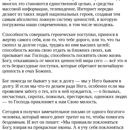
многих это становится единственной целью, а средства
массовой информации, телевидение, Интернет нередко
делают из таких людей национальных героев, создавая тем
самым абсолютно ложную систему ценностей, в которую
погружены наши современники, в том числе молодежь.
Способность совершать героические поступки, принося в
жертву самого себя, или то, что тебе дорого, или то, что ты
скопил за долгие годы, трудясь во имя высших целей;
способность жизнь свою отдать за ближних своих, как
призывает нас Господь; способность посвятить свою жизнь
Богу, отказавшись от многих ценностей мира сего — всё это и
есть безрассудные поступки, которые обретают величайшую
ценность в очах Божиих.
Бог никогда не бывает у нас в долгу — мы у Него бываем в
долгу. И если мы что-то делаем ради Него, особенно если мы
проявляем заботу о тех, кто в ней нуждается, — о больных,
несчастных, сиротах, пожилых, престарелых, одиноких людях
— то Господь приклоняет к нам Свою милость.
Сегодня я получил замечательное письмо от одного богатого
человека, который много денег тратит на то, чтобы помогать
бездомным. И вот он пишет: «Мы привыкли поклоняться
Богу, взирая на прекрасные иконы. А я учу себя поклоняться