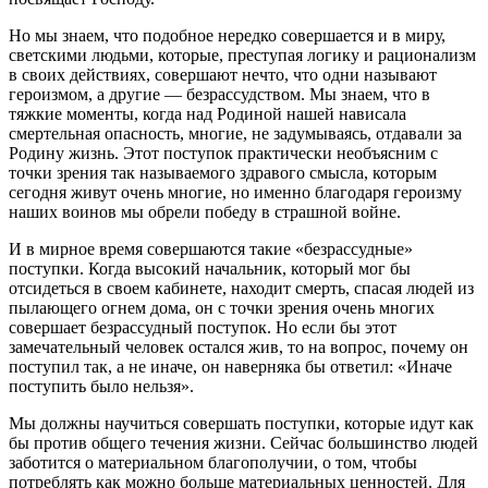
Но мы знаем, что подобное нередко совершается и в миру,
светскими людьми, которые, преступая логику и рационализм
в своих действиях, совершают нечто, что одни называют
героизмом, а другие — безрассудством. Мы знаем, что в
тяжкие моменты, когда над Родиной нашей нависала
смертельная опасность, многие, не задумываясь, отдавали за
Родину жизнь. Этот поступок практически необъясним с
точки зрения так называемого здравого смысла, которым
сегодня живут очень многие, но именно благодаря героизму
наших воинов мы обрели победу в страшной войне.
И в мирное время совершаются такие «безрассудные»
поступки. Когда высокий начальник, который мог бы
отсидеться в своем кабинете, находит смерть, спасая людей из
пылающего огнем дома, он с точки зрения очень многих
совершает безрассудный поступок. Но если бы этот
замечательный человек остался жив, то на вопрос, почему он
поступил так, а не иначе, он наверняка бы ответил: «Иначе
поступить было нельзя».
Мы должны научиться совершать поступки, которые идут как
бы против общего течения жизни. Сейчас большинство людей
заботится о материальном благополучии, о том, чтобы
потреблять как можно больше материальных ценностей. Для