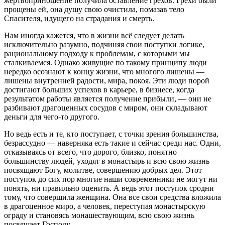
жертвоприношение получила оставление грехов. Грехи были
прощены ей, она душу свою очистила, помазав тело
Спасителя, идущего на страдания и смерть.
Нам иногда кажется, что в жизни всё следует делать
исключительно разумно, подчиняя свои поступки логике,
рациональному подходу к проблемам, с которыми мы
сталкиваемся. Однако живущие по такому принципу люди
нередко осознают к концу жизни, что многого лишены —
лишены внутренней радости, мира, покоя. Эти люди порой
достигают больших успехов в карьере, в бизнесе, когда
результатом работы является получение прибыли, — они не
разбивают драгоценных сосудов с миром, они складывают
деньги для чего-то другого.
Но ведь есть и те, кто поступает, с точки зрения большинства,
безрассудно — наверняка есть такие и сейчас среди нас. Одни,
отказываясь от всего, что дорого, близко, понятно
большинству людей, уходят в монастырь и всю свою жизнь
посвящают Богу, молитве, совершению добрых дел. Этот
поступок до сих пор многие наши современники не могут ни
понять, ни правильно оценить. А ведь этот поступок сродни
тому, что совершила женщина. Она все свои средства вложила
в драгоценное миро, а человек, переступая монастырскую
ограду и становясь монашествующим, всю свою жизнь
посвящает Господу.