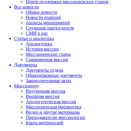
Центр поддержки миссионерских станов
Все новости
Общие новости
Новости епархий
Анонсы мероприятий
Служение председателя
СМИ о нас
Статьи и аналитика
Апологетика
История миссии
Миссионерские станы
Современная миссия
Документы
Документы отдела
Общецерковные документы
Законодательные акты
Миссионеру
Внутренняя миссия
Внешняя миссия
Апологетическая миссия
Миссионерская библиотека
Видео и другие материалы
Преподавателю миссиологии
Карта митрополий