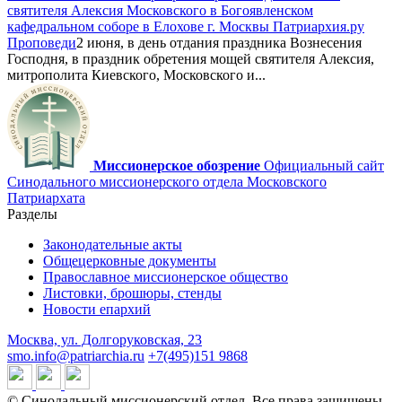
святителя Алексия Московского в Богоявленском
кафедральном соборе в Елохове г. Москвы
Патриархия.ру
Проповеди
2 июня, в день отдания праздника Вознесения
Господня, в праздник обретения мощей святителя Алексия,
митрополита Киевского, Московского и...
Миссионерское обозрение
Официальный сайт
Синодального миссионерского отдела Московского
Патриархата
Разделы
Законодательные акты
Общецерковные документы
Православное миссионерское общество
Листовки, брошюры, стенды
Новости епархий
Москва, ул. Долгоруковская, 23
smo.info@patriarchia.ru
+7(495)151 9868
© Синодальный миссионерский отдел. Все права защищены.