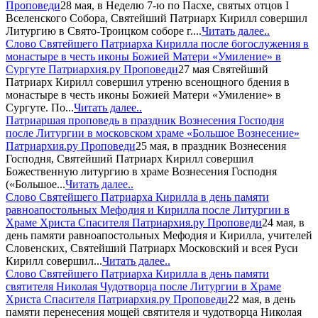
Проповеди
28 мая, в Неделю 7-ю по Пасхе, святых отцов I
Вселенского Собора, Святейший Патриарх Кирилл совершил
Литургию в Свято-Троицком соборе г....
Читать далее..
Слово Святейшего Патриарха Кирилла после богослужения в
монастыре в честь иконы Божией Матери «Умиление» в
Сургуте
Патриархия.ру Проповеди
27 мая Святейший
Патриарх Кирилл совершил утреню всенощного бдения в
монастыре в честь иконы Божией Матери «Умиление» в
Сургуте. По...
Читать далее..
Патриаршая проповедь в праздник Вознесения Господня
после Литургии в московском храме «Большое Вознесение»
Патриархия.ру Проповеди
25 мая, в праздник Вознесения
Господня, Святейший Патриарх Кирилл совершил
Божественную литургию в храме Вознесения Господня
(«Большое...
Читать далее..
Слово Святейшего Патриарха Кирилла в день памяти
равноапостольных Мефодия и Кирилла после Литургии в
Храме Христа Спасителя
Патриархия.ру Проповеди
24 мая, в
день памяти равноапостольных Мефодия и Кирилла, учителей
Словенских, Святейший Патриарх Московский и всея Руси
Кирилл совершил...
Читать далее..
Слово Святейшего Патриарха Кирилла в день памяти
святителя Николая Чудотворца после Литургии в Храме
Христа Спасителя
Патриархия.ру Проповеди
22 мая, в день
памяти перенесения мощей святителя и чудотворца Николая