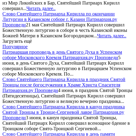
из Мир Ликийских в Бар, Святейший Патриарх Кирилл
совершил...
Читать далее..
Слово Святейшего Патриарха Кирилла по окончании
Литургии в Казанском соборе г. Казани
Патриархия.ру
Проповеди
21 мая Святейший Патриарх Кирилл совершил
Божественную литургию в соборе в честь Казанской иконы
Божией Матери в Казанском Богородицком...
Читать далее..
Загрузить ещё
Популярное
Патриаршая проповедь в день Святого Духа в Успенском
соборе Московского Кремля
Патриархия.ру Проповеди
5
июня, в день Святого Духа, Святейший Патриарх Кирилл
совершил Божественную литургию в Патриаршем Успенском
соборе Московского Кремля. По...
Слово Святейшего Патриарха Кирилла в праздник Святой
Троицы после богослужения в Храме Христа Спасителя
Патриархия.ру Проповеди
4 июня, в праздник Святой Троицы
(Пятидесятницы), Святейший Патриарх Кирилл совершил
Божественную литургию и великую вечерню праздника...
Слово Святейшего Патриарха Кирилла в канун праздника
Святой Троицы в Троице-Сергиевой лавре
Патриархия.ру
Проповеди
3 июня, в канун праздника Святой Троицы,
Святейший Патриарх Кирилл совершил всенощное бдение в
Троицком соборе Свято-Троицкой Сергиевой...
Слово Святейшего Патриарха Кирилла в день памяти