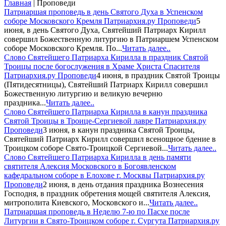
Главная
|
Проповеди
Патриаршая проповедь в день Святого Духа в Успенском
соборе Московского Кремля
Патриархия.ру Проповеди
5
июня, в день Святого Духа, Святейший Патриарх Кирилл
совершил Божественную литургию в Патриаршем Успенском
соборе Московского Кремля. По...
Читать далее..
Слово Святейшего Патриарха Кирилла в праздник Святой
Троицы после богослужения в Храме Христа Спасителя
Патриархия.ру Проповеди
4 июня, в праздник Святой Троицы
(Пятидесятницы), Святейший Патриарх Кирилл совершил
Божественную литургию и великую вечерню
праздника...
Читать далее..
Слово Святейшего Патриарха Кирилла в канун праздника
Святой Троицы в Троице-Сергиевой лавре
Патриархия.ру
Проповеди
3 июня, в канун праздника Святой Троицы,
Святейший Патриарх Кирилл совершил всенощное бдение в
Троицком соборе Свято-Троицкой Сергиевой...
Читать далее..
Слово Святейшего Патриарха Кирилла в день памяти
святителя Алексия Московского в Богоявленском
кафедральном соборе в Елохове г. Москвы
Патриархия.ру
Проповеди
2 июня, в день отдания праздника Вознесения
Господня, в праздник обретения мощей святителя Алексия,
митрополита Киевского, Московского и...
Читать далее..
Патриаршая проповедь в Неделю 7-ю по Пасхе после
Литургии в Свято-Троицком соборе г. Сургута
Патриархия.ру