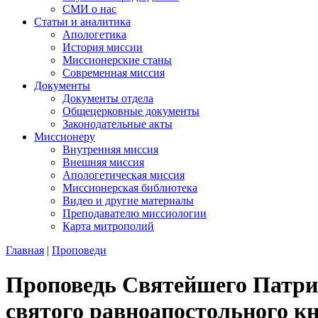
СМИ о нас
Статьи и аналитика
Апологетика
История миссии
Миссионерские станы
Современная миссия
Документы
Документы отдела
Общецерковные документы
Законодательные акты
Миссионеру
Внутренняя миссия
Внешняя миссия
Апологетическая миссия
Миссионерская библиотека
Видео и другие материалы
Преподавателю миссиологии
Карта митрополий
Главная
|
Проповеди
Проповедь Святейшего Патриа
святого равноапостольного к