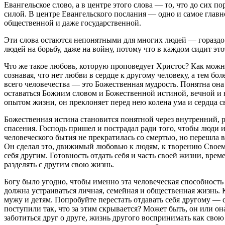
Евангельское слово, а в центре этого слова — то, что до сих 
силой. В центре Евангельского послания — одно и самое главн
общественной и даже государственной.
Эти слова остаются непонятными для многих людей — гораздо 
людей на борьбу, даже на войну, потому что в каждом сидит э
Что же такое любовь, которую проповедует Христос? Как можн
сознавая, что нет любви в сердце к другому человеку, а тем бо
всего человечества — это Божественная мудрость. Понятна она
оставаться Божиим словом и Божественной истиной, вечной и 
опытом жизни, он преклоняет перед нею колена ума и сердца 
Божественная истина становится понятной через внутренний, р
спасения. Господь пришел и пострадал ради того, чтобы люди и
человеческого бытия не прекратилась со смертью, но перешла в
Он сделал это, движимый любовью к людям, к творению Своему,
себя другим. Готовность отдать себя и часть своей жизни, врем
разделять с другим свою жизнь.
Богу было угодно, чтобы именно эта человеческая способность 
должна устраиваться личная, семейная и общественная жизнь. Ка
мужу и детям. Попробуйте перестать отдавать себя другому — с
поступили так, что за этим скрывается? Может быть, он или он
заботиться друг о друге, жизнь другого воспринимать как свою