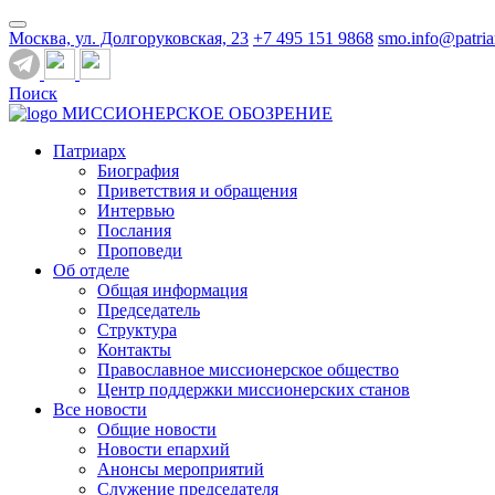
Москва, ул. Долгоруковская, 23
+7 495 151 9868
smo.info@patria
Поиск
МИССИОНЕРСКОЕ ОБОЗРЕНИЕ
Патриарх
Биография
Приветствия и обращения
Интервью
Послания
Проповеди
Об отделе
Общая информация
Председатель
Структура
Контакты
Православное миссионерское общество
Центр поддержки миссионерских станов
Все новости
Общие новости
Новости епархий
Анонсы мероприятий
Служение председателя