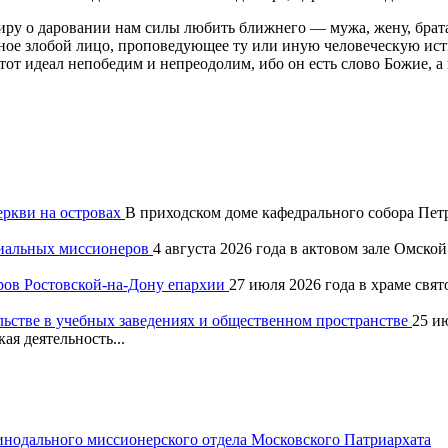
 о даровании нам силы любить ближнего — мужа, жену, брата, се
нное злобой лицо, проповедующее ту или иную человеческую ис
от идеал непобедим и непреодолим, ибо он есть слово Божие, а 
еркви на островах
В приходском доме кафедрального собора Петр
хиальных миссионеров
4 августа 2026 года в актовом зале Омск
ров Ростовской-на-Дону епархии
27 июля 2026 года в храме свя
льстве в учебных заведениях и общественном пространстве
25 и
ая деятельность...
одального миссионерского отдела Московского Патриархата