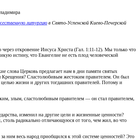
жественную литургию
в Свято-Успенской Киево-Печерской
о через откровение Иисуса Христа (Гал. 1:11-12). Мы только что
икую истину, что Евангелие не есть плод человеческой
ие слова Церковь предлагает нам в дни памяти святых
ия Крещения? Сластолюбивым жестоким правителем. Он был
 целью жизни и других тогдашних правителей. Потому и
стким, злым, сластолюбивым правителем — он стал правителем,
ударства, изменил на другие цели и жизненные ценности?
, столь радикально отличающуюся от того, чем жил, во что
д за ним весь народ приобщился к этой системе ценностей? Это