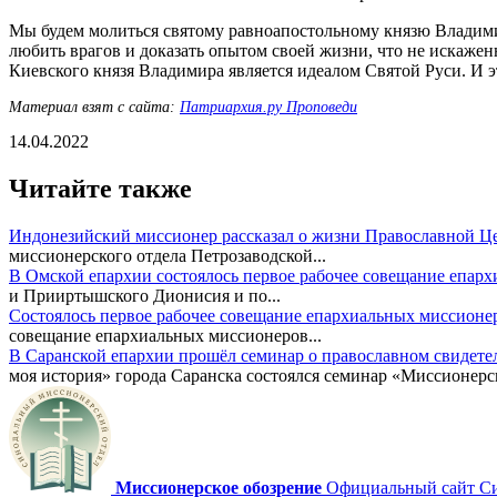
Мы будем молиться святому равноапостольному князю Владимиру
любить врагов и доказать опытом своей жизни, что не искаже
Киевского князя Владимира является идеалом Святой Руси. И эт
Материал взят с сайта:
Патриархия.ру Проповеди
14.04.2022
Читайте также
Индонезийский миссионер рассказал о жизни Православной Ц
миссионерского отдела Петрозаводской...
В Омской епархии состоялось первое рабочее совещание епар
и Прииртышского Дионисия и по...
Состоялось первое рабочее совещание епархиальных миссионе
совещание епархиальных миссионеров...
В Саранской епархии прошёл семинар о православном свидете
моя история» города Саранска состоялся семинар «Миссионерск
Миссионерское обозрение
Официальный сайт Син