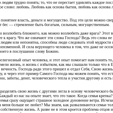
пор людям трудно понять; то, что не перестает удивлять каждое 
ое слово: любовь. Любовь как основа бытия, любовь как основа
понятнее власть, деньги и могущество. Под эти цели можно св
тот бес — стремление быть богатым, сильным, могущественным.
о возлюбить ближнего, как можно возлюбить даже врага? Этот 
лее к врагу. Что же означают эти слова Господа? Ведь это слова н
 людям или непонятна, способны люди следовать этой мудрости 
неизменной. И сила верующего человека в том, что даже не осо
своего в послушании слову Божию.
елигиозный опыт человека, и этот опыт помогает нам понять то
мели жизнь, и жизнь с избытком, как мы слышали только что в Е
 вечность. Господь ради этого пришел и отдал Себя, Свою жизнь, 
 и через этот пример Самого Господа мы можем понять, что ест
ени, заботы, денег, человеческого тепла и участия другому и ес
разделять свою жизнь с другими легла в основу человеческого бы
ждый из нас на опыте знает, что это такое. Когда семья крепка? Т
емья сразу ощущает страшное холодное дуновение ветра. Исчезае
а меня больше не любит? Мы знаем, как разваливаются семьи толь
 собственную жизнь. А разве не в этом кроется проблема отцов 