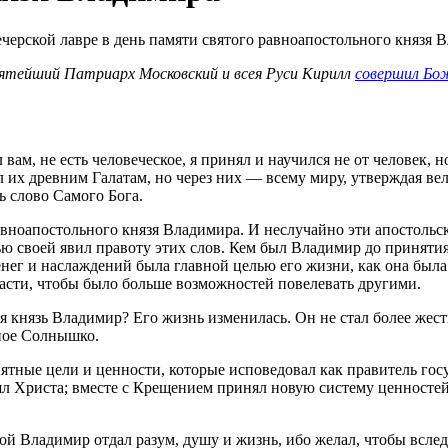
вятейший Патриарх Московский и всея Руси Кирилл
совершил Бо
вам, не есть человеческое, я принял и научился не от человек, н
л их древним Галатам, но через них — всему миру, утверждая вел
ь слово Самого Бога.
вноапостольного князя Владимира. И неслучайно эти апостольск
ю своей явил правоту этих слов. Кем был Владимир до принят
ег и наслаждений была главной целью его жизни, как она была
асти, чтобы было больше возможностей повелевать другими.
ся князь Владимир? Его жизнь изменилась. Он не стал более же
сное Солнышко.
ятные цели и ценности, которые исповедовал как правитель гос
ял Христа; вместе с Крещением принял новую систему ценностей
той Владимир отдал разум, душу и жизнь, ибо желал, чтобы всле