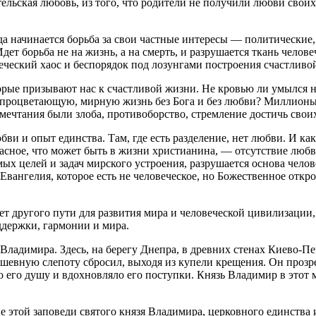
тельская любовь, из того, что родители не получили любви своих
огда начинается борьба за свои частные интересы — политически
ет борьба не на жизнь, а на смерть, и разрушается ткань челове
еческий хаос и беспорядок под лозунгами построения счастливо
торые призывают нас к счастливой жизни. Не кровью ли умылся 
 процветающую, мирную жизнь без Бога и без любви? Миллионы л
 мечтания были злоба, противоборство, стремление достичь свои
ви и опыт единства. Там, где есть разделение, нет любви. И ка
асное, что может быть в жизни христианина, — отсутствие любв
ых целей и задач мирского устроения, разрушается основа челов
Евангелия, которое есть не человеческое, но Божественное откро
ет другого пути для развития мира и человеческой цивилизации,
держки, гармонии и мира.
 Владимира. Здесь, на берегу Днепра, в древних стенах Киево-П
ушевную слепоту сбросил, выходя из купели крещения. Он прозрел
ело его душу и вдохновляло его поступки. Князь Владимир в этот
 этой заповеди святого князя Владимира, церковного единства 