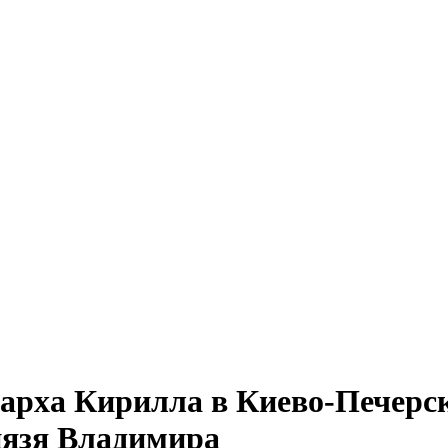
рха Кирилла в Киево-Печерск
нязя Владимира