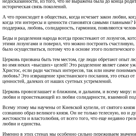
недосказанности, из того, что не выражена была до конца роди
историческая связь поколений.
А что происходит в обществах, когда исчезает закон любви, к
когда эти интересы и ценности становятся самыми главными? Ид
поддержка, любовь, солидарность, гармония, появляются челов
Беды и разделения народа всегда проистекают от лозунгов, ко
этими лозунгами и поверил, что можно построить счастливую,
было осуществиться, потому что в основе этого политического
Церковь призвана быть тем местом, где люди обретают опыт люб
во имя неких «высших» целей! Это разделение являет самое уж
Христос, если ради частных интересов, так или иначе понимаем
любовь? Это извращение христианского послания, это отказ от 
ценностей, далеких от наших суетных устремлений.
Церковь провозглашает и ближним, и дальним, и всему миру: н
любви и проистекающей из любви солидарности, взаимной под
Всему этому мы научены от Киевской купели, от святого князя
сознанию образ великого князя. Он не только телесную, но и д
жестокости и властолюбия, от всего того, что еще недавно гр
любви и единства.
Именно в этих стенах мы особенно сильно переживаем значение