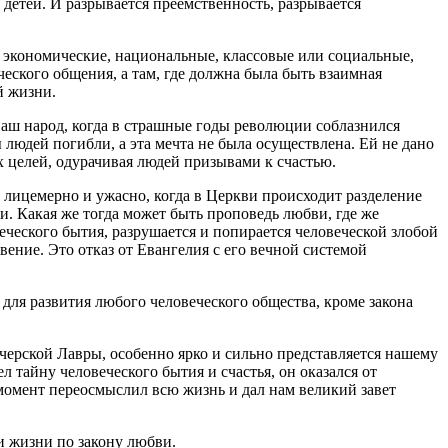
 детей. И разрывается преемственность, разрывается
е, экономические, национальные, классовые или социальные,
ческого общения, а там, где должна была быть взаимная
й жизни.
наш народ, когда в страшные годы революции соблазнился
юдей погибли, а эта мечта не была осуществлена. Ей не дано
х целей, одурачивая людей призывами к счастью.
к лицемерно и ужасно, когда в Церкви происходит разделение
и. Какая же тогда может быть проповедь любви, где же
еческого бытия, разрушается и попирается человеческой злобой
вение. Это отказ от Евангелия с его вечной системой
 для развития любого человеческого общества, кроме закона
ечерской Лавры, особенно ярко и сильно представляется нашему
 тайну человеческого бытия и счастья, он оказался от
 момент переосмыслил всю жизнь и дал нам великий завет
и жизни по закону любви.