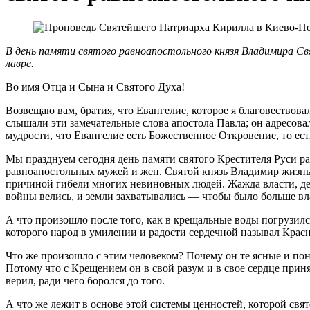
В день памяти святого равноапостольного князя Владимира С
лавре.
Во имя Отца и Сына и Святого Духа!
Возвещаю вам, братия, что Евангелие, которое я благовествовал 
слышали эти замечательные слова апостола Павла; он адресова
мудрости, что Евангелие есть Божественное Откровение, то ест
Мы празднуем сегодня день памяти святого Крестителя Руси ра
равноапостольных мужей и жен. Святой князь Владимир жизнь
причиной гибели многих невиновных людей. Жажда власти, ден
войны велись, и земли захватывались — чтобы было больше вл
А что произошло после того, как в крещальные воды погрузил
которого народ в умилении и радости сердечной называл Кра
Что же произошло с этим человеком? Почему он те ясные и пон
Потому что с Крещением он в свой разум и в свое сердце прин
верил, ради чего боролся до того.
А что же лежит в основе этой системы ценностей, которой свя