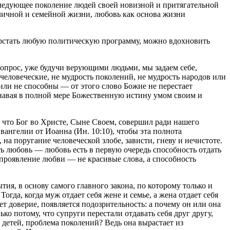
последующее поколение людей своей новизной и притягательной
 личной и семейной жизни, любовь как основа жизни
ерстать любую политическую программу, можно вдохновить
вопрос, уже будучи верующими людьми, мы задаем себе,
е человеческие, не мудрость поколений, не мудрость народов или
или не способны — от этого слово Божие не перестает
знавая в полной мере Божественную истину умом своим и
, что Бог во Христе, Сыне Своем, совершил ради нашего
вангелии от Иоанна (Ин. 10:10), чтобы эта полнота
на поругание человеческой злобе, зависти, гневу и нечистоте.
ь любовь — любовь есть в первую очередь способность отдать
ть проявление любви — не красивые слова, а способность
тия, в основу самого главного закона, по которому только и
огда, когда муж отдает себя жене и семье, а жена отдает себя
т доверие, появляется подозрительность: а почему он или она
ко потому, что супруги перестали отдавать себя друг другу,
и детей, проблема поколений? Ведь она вырастает из