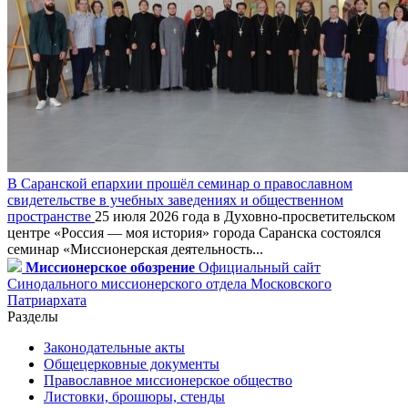
В Саранской епархии прошёл семинар о православном
свидетельстве в учебных заведениях и общественном
пространстве
25 июля 2026 года в Духовно-просветительском
центре «Россия — моя история» города Саранска состоялся
семинар «Миссионерская деятельность...
Миссионерское обозрение
Официальный сайт
Синодального миссионерского отдела Московского
Патриархата
Разделы
Законодательные акты
Общецерковные документы
Православное миссионерское общество
Листовки, брошюры, стенды