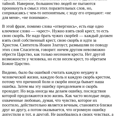
тайной. Наверное, большинство людей не пытаются
проникнуть в смысл этих поразительных слов, но,
соприкасаясь с чем-то непонятным, с ходу его отрицают: «не
для меня», «не понимаю».
В этой фразе, помимо слова «отвергнись», есть еще одно
ключевое слово — «крест». Нужно взять свой крест, то есть
свою скорбь. Не надо брать чужих скорбей — каждый должен
взять свой собственный крест, свою скорбь и идти за
Христом. Святитель Иоанн Златоуст, размышляя по поводу
этих слов Спасителя, говорит: ничем другим невозможно
обрести Царство, как только несением креста. Нет другой
возможности у человека, но если несем крест, то обретаем
Божие Царство.
Видимо, было бы ошибкой считать каждую неудачу в
человеческой жизни, каждую боль и каждую скорбь крестом,
потому что причиной боли и скорби иногда бывает наша
ошибка. Затем мы эту ошибку преодолеваем и скорбь
проходит. Но ведь иногда мы делаем ошибку, последствия
которой продолжаются всю жизнь. Как часто молодые люди,
охваченные любовью, думая, что чувство, которое их
посетило, действительно является вечным, становятся близки
друг ко другу, а потом оказывается, что огромную ошибку
допустили и тот, и другой. Не разобрались в своих чувствах, а