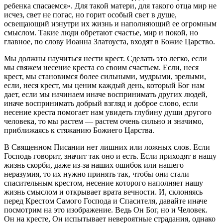
ребенка спасаемся». Для такой матери, для такого отца мир не
исчез, свет не погас, но горит особый свет в душе,
освещающий изнутри их жизнь и наполняющий ее огромным
смыслом. Такие люди обретают счастье, мир и покой, но
главное, по слову Иоанна Златоуста, входят в Божие Царство.
Мы должны научиться нести крест. Сделать это легко, если
мы свяжем несение креста со своим счастьем. Если, неся
крест, мы становимся более сильными, мудрыми, зрелыми,
если, неся крест, мы ценим каждый день, который Бог нам
дает, если мы начинаем иначе воспринимать других людей,
иначе воспринимать добрый взгляд и доброе слово, если
несение креста помогает нам увидеть глубину души другого
человека, то мы растем — растем очень сильно и значимо,
приближаясь к стяжанию Божиего Царства.
В Священном Писании нет лишних или ложных слов. Если
Господь говорит, значит так оно и есть. Если приходят в нашу
жизнь скорби, даже из-за наших ошибок или нашего
неразумия, то их нужно принять так, чтобы они стали
спасительным крестом, несение которого наполняет нашу
жизнь смыслом и открывает врата вечности. И, склоняясь
перед Крестом Самого Господа и Спасителя, давайте иначе
посмотрим на это изображение. Ведь Он Бог, но и Человек.
Он на кресте, Он испытывает невероятные страдания, однако