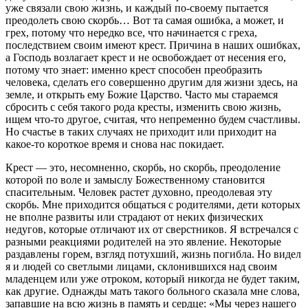
уже связали свою жизнь, и каждый по-своему пытается
преодолеть свою скорбь… Вот та самая ошибка, а может, и
грех, потому что нередко все, что начинается с греха,
последствием своим имеют крест. Причина в наших ошибках,
а Господь возлагает крест и не освобождает от несения его,
потому что знает: именно крест способен преобразить
человека, сделать его совершенно другим для жизни здесь, на
земле, и открыть ему Божие Царство. Часто мы стараемся
сбросить с себя такого рода кресты, изменить свою жизнь,
ищем что-то другое, считая, что непременно будем счастливы.
Но счастье в таких случаях не приходит или приходит на
какое-то короткое время и снова нас покидает.
Крест — это, несомненно, скорбь, но скорбь, преодоление
которой по воле и замыслу Божественному становится
спасительным. Человек растет духовно, преодолевая эту
скорбь. Мне приходится общаться с родителями, дети которых
не вполне развиты или страдают от неких физических
недугов, которые отличают их от сверстников. Я встречался с
разными реакциями родителей на это явление. Некоторые
раздавлены горем, взгляд потухший, жизнь погибла. Но видел
я и людей со светлыми лицами, склонившихся над своим
младенцем или уже отроком, который никогда не будет таким,
как другие. Однажды мать такого больного сказала мне слова,
запавшие на всю жизнь в память и сердце: «Мы через нашего