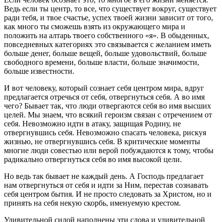
Ведь если ты центр, то все, что существует вокруг, существует
ради тебя, и твое счастье, успех твоей жизни зависит от того,
как много ты сможешь взять из окружающего мира и
положить на алтарь твоего собственного «я». В обыденных,
повседневных категориях это связывается с желанием иметь
больше денег, больше вещей, больше удовольствий, больше
свободного времени, больше власти, больше значимости,
больше известности.
И вот человеку, который сознает себя центром мира, вдруг
предлагается отречься от себя, отвергнуться себя. А во имя
чего? Бывает так, что люди отвергаются себя во имя высших
целей. Мы знаем, что всякий героизм связан с отречением от
себя. Невозможно идти в атаку, защищая Родину, не
отвергнувшись себя. Невозможно спасать человека, рискуя
жизнью, не отвергнувшись себя. В критические моменты
многие люди совестью или верой побуждаются к тому, чтобы
радикально отвергнуться себя во имя высокой цели.
Но ведь так бывает не каждый день. А Господь предлагает
нам отвергнуться от себя и идти за Ним, перестав сознавать
себя центром бытия. И не просто следовать за Христом, но и
принять на себя некую скорбь, именуемую крестом.
Удивительной силой наполнены эти слова и удивительной