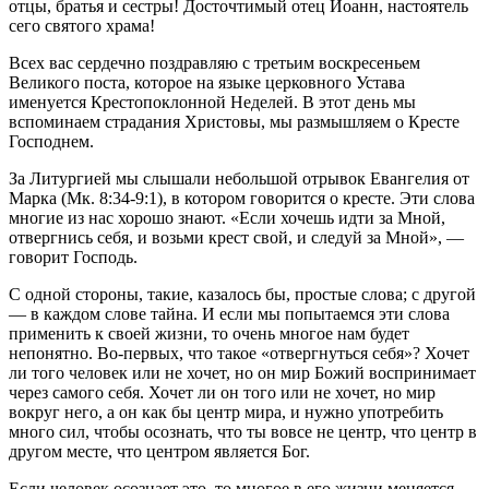
отцы, братья и сестры! Досточтимый отец Иоанн, настоятель
сего святого храма!
Всех вас сердечно поздравляю с третьим воскресеньем
Великого поста, которое на языке церковного Устава
именуется Крестопоклонной Неделей. В этот день мы
вспоминаем страдания Христовы, мы размышляем о Кресте
Господнем.
За Литургией мы слышали небольшой отрывок Евангелия от
Марка (Мк. 8:34-9:1), в котором говорится о кресте. Эти слова
многие из нас хорошо знают. «Если хочешь идти за Мной,
отвергнись себя, и возьми крест свой, и следуй за Мной», —
говорит Господь.
С одной стороны, такие, казалось бы, простые слова; с другой
— в каждом слове тайна. И если мы попытаемся эти слова
применить к своей жизни, то очень многое нам будет
непонятно. Во-первых, что такое «отвергнуться себя»? Хочет
ли того человек или не хочет, но он мир Божий воспринимает
через самого себя. Хочет ли он того или не хочет, но мир
вокруг него, а он как бы центр мира, и нужно употребить
много сил, чтобы осознать, что ты вовсе не центр, что центр в
другом месте, что центром является Бог.
Если человек осознает это, то многое в его жизни меняется.