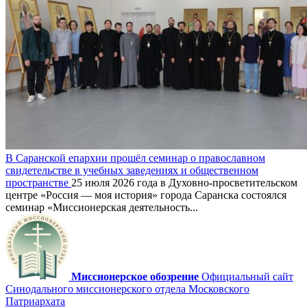
В Саранской епархии прошёл семинар о православном
свидетельстве в учебных заведениях и общественном
пространстве
25 июля 2026 года в Духовно-просветительском
центре «Россия — моя история» города Саранска состоялся
семинар «Миссионерская деятельность...
Миссионерское обозрение
Официальный сайт
Синодального миссионерского отдела Московского
Патриархата