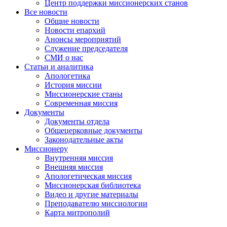
Центр поддержки миссионерских станов
Все новости
Общие новости
Новости епархий
Анонсы мероприятий
Служение председателя
СМИ о нас
Статьи и аналитика
Апологетика
История миссии
Миссионерские станы
Современная миссия
Документы
Документы отдела
Общецерковные документы
Законодательные акты
Миссионеру
Внутренняя миссия
Внешняя миссия
Апологетическая миссия
Миссионерская библиотека
Видео и другие материалы
Преподавателю миссиологии
Карта митрополий