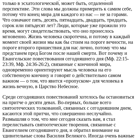
только в эсхатологической, может быть, отдаленной
перспективе. Эти слова мы должны примерить к самим себе,
потому что конец мира для каждого из нас — не за горами.
Что означают пять, десять, пятнадцать, двадцать, тридцать,
сорок или пятьдесят лет? Люди, которые уже прожили это
время, могут свидетельствовать, что оно пронеслось
мгновенно. Жизнь человека скоротечна, и потому в каждый
момент своей жизни мы как бы стоим на пороге вечности, на
пороге второго пришествия для нас лично, потому что мы
предстанем пред Богом после нашей смерти. Вот почему и
Евангельские повествования сегодняшнего дня (Мф. 22:15-
23:39, Мф. 24:36-26:2), связанные с кончиной мира,
одновременно ориентируют мысль человека на его
собственную кончину и говорят о действительно самом
важном — о том, что явится «пропуском» для человека в
жизнь вечную, в Царство Небесное.
Среди сегодняшних повествований хотелось бы остановиться
на притче о десяти девах. Во-первых, больше всего
святоотеческих толкований, связанных с сегодняшним днем,
касаются этой притчи, что совершенно неслучайно.
Размышляя о том, что мне сегодня сказать вам, я стал
перелистывать святоотеческие творения, связанные с
Евангелием сегодняшнего дня, и обратил внимание на
удивительные слова Василия Великого. Иногда очень важные