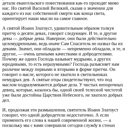
детали евангельского повествования как-то проходят мимо
нас. Но святой Василий Великий, сказав о значении для
каждого из нас собственной смерти как конца света,
ориентирует наши мысли на самое главное.
А святой Иоанн Златоуст, удивительным образом толкуя
притчу о десяти девах, говорит следующее. И те, и другие
девы — добрые девы. Наверное, они были действительно
целомудренными, ведь иначе Сам Спаситель не назвал бы их
девами. Значит, они обладали — непременно обладали, и те, и
другие, — очень ценными качествами и добродетелями.
Почему же одних Господь называет мудрыми, а других
юродивыми, то есть неразумными? Господь разъясняет нам
различие между первыми и вторыми в форме притчи. Он
говорит о масле, которого не хватило в светильниках
немудрых дев. А святые отцы свидетельствуют, что под
маслом подразумеваются добрые дела. У чистых непорочных
девиц, которые, казалось бы, одной своей телесной чистотой
уже были достойны Царствия Небесного, не хватило добрых
дел.
И, продолжая эти размышления, святитель Иоанн Златоуст
говорит, что одной добродетели недостаточно. А если
применить его слова к нашей современной жизни, — а
поскольку мы с вами совершили сегодня службу в стенах