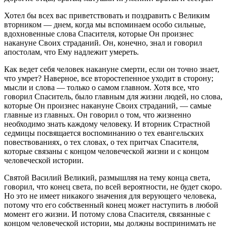
Хотел бы всех вас приветствовать и поздравить с Великим
вторником — днем, когда мы вспоминаем особо сильные,
вдохновенные слова Спасителя, которые Он произнес
накануне Своих страданий. Он, конечно, знал и говорил
апостолам, что Ему надлежит умереть.
Как ведет себя человек накануне смерти, если он точно знает,
что умрет? Наверное, все второстепенное уходит в сторону;
мысли и слова — только о самом главном. Хотя все, что
говорил Спаситель, было главным для жизни людей, но слова,
которые Он произнес накануне Своих страданий, — самые
главные из главных. Он говорил о том, что жизненно
необходимо знать каждому человеку. И вторник Страстной
седмицы посвящается воспоминанию о тех евангельских
повествованиях, о тех словах, о тех притчах Спасителя,
которые связаны с концом человеческой жизни и с концом
человеческой истории.
Святой Василий Великий, размышляя на тему конца света,
говорил, что конец света, по всей вероятности, не будет скоро.
Но это не имеет никакого значения для верующего человека,
потому что его собственный конец может наступить в любой
момент его жизни. И потому слова Спасителя, связанные с
концом человеческой истории, мы должны воспринимать не