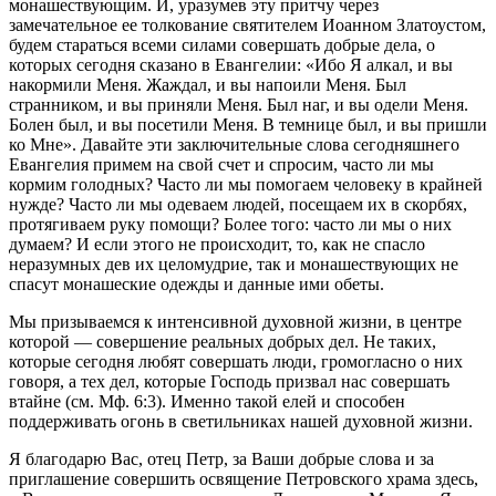
монашествующим. И, уразумев эту притчу через
замечательное ее толкование святителем Иоанном Златоустом,
будем стараться всеми силами совершать добрые дела, о
которых сегодня сказано в Евангелии: «Ибо Я алкал, и вы
накормили Меня. Жаждал, и вы напоили Меня. Был
странником, и вы приняли Меня. Был наг, и вы одели Меня.
Болен был, и вы посетили Меня. В темнице был, и вы пришли
ко Мне». Давайте эти заключительные слова сегодняшнего
Евангелия примем на свой счет и спросим, часто ли мы
кормим голодных? Часто ли мы помогаем человеку в крайней
нужде? Часто ли мы одеваем людей, посещаем их в скорбях,
протягиваем руку помощи? Более того: часто ли мы о них
думаем? И если этого не происходит, то, как не спасло
неразумных дев их целомудрие, так и монашествующих не
спасут монашеские одежды и данные ими обеты.
Мы призываемся к интенсивной духовной жизни, в центре
которой — совершение реальных добрых дел. Не таких,
которые сегодня любят совершать люди, громогласно о них
говоря, а тех дел, которые Господь призвал нас совершать
втайне (см. Мф. 6:3). Именно такой елей и способен
поддерживать огонь в светильниках нашей духовной жизни.
Я благодарю Вас, отец Петр, за Ваши добрые слова и за
приглашение совершить освящение Петровского храма здесь,