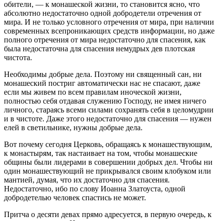
обители, — к монашеской жизни, то становится ясно, что
абсолютно недостаточно одной добродетели отречения от
мира. И не только условного отречения от мира, при наличии
современных всепроникающих средств информации, но даже
полного отречения от мира недостаточно для спасения, как
была недостаточна для спасения немудрых дев плотская
чистота.
Необходимы добрые дела. Поэтому ни священный сан, ни
монашеский постриг автоматически нас не спасают, даже
если мы живем по всем правилам иноческой жизни,
полностью себя отдавая служению Господу, не имея ничего
личного, стараясь всеми силами сохранять себя в целомудрии
и в чистоте. Даже этого недостаточно для спасения — нужен
елей в светильнике, нужны добрые дела.
Вот почему сегодня Церковь, обращаясь к монашествующим,
к монастырям, так настаивает на том, чтобы монашеские
общины были лидерами в совершении добрых дел. Чтобы ни
один монашествующий не прикрывался своим клобуком или
мантией, думая, что их достаточно для спасения.
Недостаточно, ибо по слову Иоанна Златоуста, одной
добродетелью человек спастись не может.
Притча о десяти девах прямо адресуется, в первую очередь, к