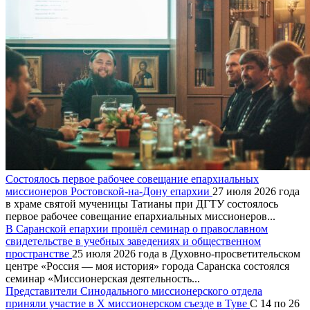
Состоялось первое рабочее совещание епархиальных
миссионеров Ростовской-на-Дону епархии
27 июля 2026 года
в храме святой мученицы Татианы при ДГТУ состоялось
первое рабочее совещание епархиальных миссионеров...
В Саранской епархии прошёл семинар о православном
свидетельстве в учебных заведениях и общественном
пространстве
25 июля 2026 года в Духовно-просветительском
центре «Россия — моя история» города Саранска состоялся
семинар «Миссионерская деятельность...
Представители Синодального миссионерского отдела
приняли участие в X миссионерском съезде в Туве
С 14 по 26