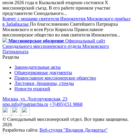
июля 2026 года в Кызыльской епархии состоялся X
миссионерский съезд. В его работе приняли участие
представители Синодального...
Ковчег с мощами святителя Иннокентия Московского прибыл
в Забайкалье
По благословению Святейшего Патриарха
Московского и всея Руси Кирилла Православное
миссионерское общество во имя святителя Иннокентия...
Миссионерское обозрение
Официальный сайт
Синодального миссионерского отдела Московского
Патриархата
Разделы
Законодательные акты
Общецерковные документы
Православное миссионерское общество
Листовки, брошюры, стенды
Новости епархий
Москва, ул. Долгоруковская, 23
smo.info@patriarchia.ru
+7(495)151 9868
© Синодальный миссионерский отдел. Все права защищены.
2026
Разработка сайта:
Веб-студия "Виданов Диджитал"