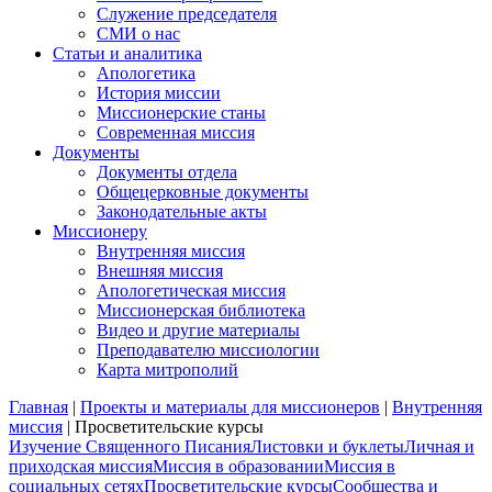
Служение председателя
СМИ о нас
Статьи и аналитика
Апологетика
История миссии
Миссионерские станы
Современная миссия
Документы
Документы отдела
Общецерковные документы
Законодательные акты
Миссионеру
Внутренняя миссия
Внешняя миссия
Апологетическая миссия
Миссионерская библиотека
Видео и другие материалы
Преподавателю миссиологии
Карта митрополий
Главная
|
Проекты и материалы для миссионеров
|
Внутренняя
миссия
|
Просветительские курсы
Изучение Священного Писания
Листовки и буклеты
Личная и
приходская миссия
Миссия в образовании
Миссия в
социальных сетях
Просветительские курсы
Сообщества и