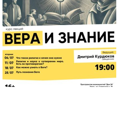
Курс
лекций «Вера и знание»
Миссионерский отдел Тверской
епархии запускает новый просветительский проект об
основах христианской веры — лекторий «Вера и знание»....
Путь к жизни
Проект Городецкой епархии. Бесплатный
онлайн курс о человеке и его самосовершенствовании в
земном пути. Путь к Жизни — это уникальный...
Миссионерское обозрение
Официальный сайт
Синодального миссионерского отдела Московского