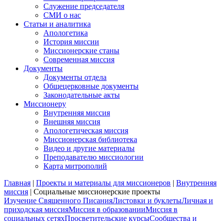
Служение председателя
СМИ о нас
Статьи и аналитика
Апологетика
История миссии
Миссионерские станы
Современная миссия
Документы
Документы отдела
Общецерковные документы
Законодательные акты
Миссионеру
Внутренняя миссия
Внешняя миссия
Апологетическая миссия
Миссионерская библиотека
Видео и другие материалы
Преподавателю миссиологии
Карта митрополий
Главная
|
Проекты и материалы для миссионеров
|
Внутренняя
миссия
|
Социальные миссионерские проекты
Изучение Священного Писания
Листовки и буклеты
Личная и
приходская миссия
Миссия в образовании
Миссия в
социальных сетях
Просветительские курсы
Сообщества и