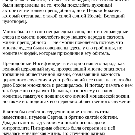
были направлены на то, чтобы поколебать духовный
авторитет не только преподобного, но и Церкви Божией,
который отстаивал с такой силой святой Иосиф, Волоцкий
чудотворец.
Много было сказано неправедных слов, но эти неправедные
слова не смогли поколебать веру нашего народа в святость
жизни преподобного — не смогли поколебать потому, что
многие чудеса были совершены здесь, у его гробницы, по
молитвам людей, которые приходили в эту обитель.
Преподобный Иосиф войдет в историю нашего народа как
великий церковный муж, прозревавший многие опасности
тогдашней общественной жизни, сознававший важность
церковного служения и употреблявший все силы на то, чтобы
дело Божие множилось и расширялось. И потому память о нем
так бережно сохраняет Церковь, вознося ему сегодня
молитвы, памятуя о подвигах его личной монашеской жизни,
но также и о подвигах его церковно-общественного служения.
Я хотел бы особенно сердечно приветствовать отца
наместника, игумена Сергия, и братию святой обители.
Двадцать лет назад усилиями покойного владыки
митрополита Питирима обитель была открыта и в ней
началась монашеская жизнь. По стечению разных