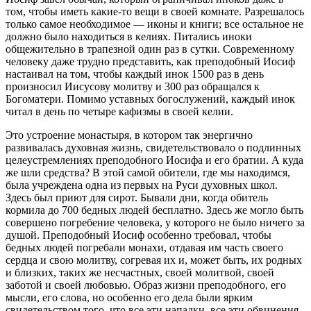
том, чтобы иметь какие-то вещи в своей комнате. Разрешалось
только самое необходимое — иконы и книги; все остальное не
должно было находиться в келиях. Питались иноки
общежительно в трапезной один раз в сутки. Современному
человеку даже трудно представить, как преподобный Иосиф
настаивал на том, чтобы каждый инок 1500 раз в день
произносил Иисусову молитву и 300 раз обращался к
Богоматери. Помимо уставных богослужений, каждый инок
читал в день по четыре кафизмы в своей келии.
Это устроение монастыря, в котором так энергично
развивалась духовная жизнь, свидетельствовало о подлинных
целеустремлениях преподобного Иосифа и его братии. А куда
же шли средства? В этой самой обители, где мы находимся,
была учреждена одна из первых на Руси духовных школ.
Здесь был приют для сирот. Бывали дни, когда обитель
кормила до 700 бедных людей бесплатно. Здесь же могло быть
совершено погребение человека, у которого не было ничего за
душой. Преподобный Иосиф особенно требовал, чтобы
бедных людей погребали монахи, отдавая им часть своего
сердца и свою молитву, согревая их и, может быть, их родных
и близких, таких же несчастных, своей молитвой, своей
заботой и своей любовью. Образ жизни преподобного, его
мысли, его слова, но особенно его дела были ярким
свидетельством того, что все эти нападки, все эти обвинения