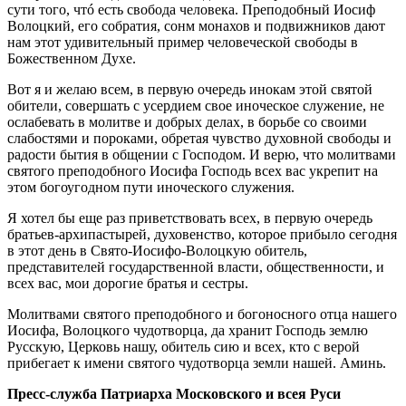
сути того, чтó есть свобода человека. Преподобный Иосиф
Волоцкий, его собратия, сонм монахов и подвижников дают
нам этот удивительный пример человеческой свободы в
Божественном Духе.
Вот я и желаю всем, в первую очередь инокам этой святой
обители, совершать с усердием свое иноческое служение, не
ослабевать в молитве и добрых делах, в борьбе со своими
слабостями и пороками, обретая чувство духовной свободы и
радости бытия в общении с Господом. И верю, что молитвами
святого преподобного Иосифа Господь всех вас укрепит на
этом богоугодном пути иноческого служения.
Я хотел бы еще раз приветствовать всех, в первую очередь
братьев-архипастырей, духовенство, которое прибыло сегодня
в этот день в Свято-Иосифо-Волоцкую обитель,
представителей государственной власти, общественности, и
всех вас, мои дорогие братья и сестры.
Молитвами святого преподобного и богоносного отца нашего
Иосифа, Волоцкого чудотворца, да хранит Господь землю
Русскую, Церковь нашу, обитель сию и всех, кто с верой
прибегает к имени святого чудотворца земли нашей. Аминь.
Пресс-служба Патриарха Московского и всея Руси