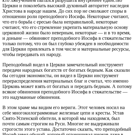
кто лжеучением пытался разрушить внутреннее единство
Церкви и поколебать высокий духовный авторитет наследия
Христова в народе нашем. До сих пор не смолкают споры в
отношении роли преподобного Иосифа. Некоторые считают,
что его борьба с ересью была неправильной, некоторые
считают, что его стремление укрепить материальную основу
церковной жизни было неверным, некоторые — и в то время,
и доныне — обвиняют преподобного Иосифа в стяжательстве
только потому, что он был глубоко убежден в необходимости
для Церкви привлекать в том числе и материальные ресурсы,
чтобы передавать их народу.
Преподобный видел в Церкви замечательный инструмент
передачи народных богатств от богатых бедным. Как сказали
бы сегодня экономисты, он видел в Церкви инструмент
перераспределения материальных благ и считал, что именно
Церковь может взять от богатых и передать бедным. А потому
всякие обвинения преподобного Иосифа в стяжательстве —
это надуманные обвинения.
В этом храме мы видим его вериги. Этот человек носил на
себе многокилограммовые железные цепи и кресты. Устав
Свято-Успенской обители, в которой мы находимся, был
почти самым строгим на Руси. Многие не выдерживали
строгости этого устава. Достаточно сказать, что преподобный
Иосиф завел обычай, который ограничивал иноков даже в