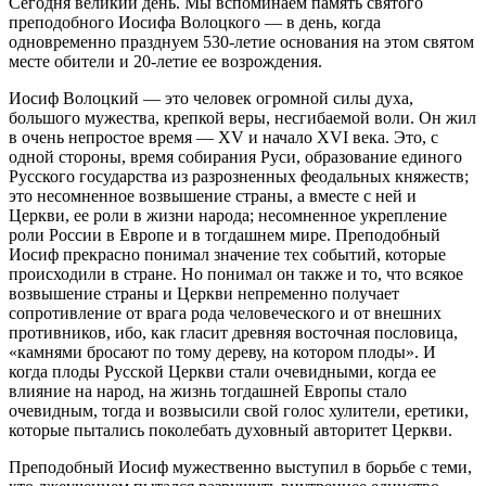
Сегодня великий день. Мы вспоминаем память святого
преподобного Иосифа Волоцкого — в день, когда
одновременно празднуем 530-летие основания на этом святом
месте обители и 20-летие ее возрождения.
Иосиф Волоцкий — это человек огромной силы духа,
большого мужества, крепкой веры, несгибаемой воли. Он жил
в очень непростое время — XV и начало XVI века. Это, с
одной стороны, время собирания Руси, образование единого
Русского государства из разрозненных феодальных княжеств;
это несомненное возвышение страны, а вместе с ней и
Церкви, ее роли в жизни народа; несомненное укрепление
роли России в Европе и в тогдашнем мире. Преподобный
Иосиф прекрасно понимал значение тех событий, которые
происходили в стране. Но понимал он также и то, что всякое
возвышение страны и Церкви непременно получает
сопротивление от врага рода человеческого и от внешних
противников, ибо, как гласит древняя восточная пословица,
«камнями бросают по тому дереву, на котором плоды». И
когда плоды Русской Церкви стали очевидными, когда ее
влияние на народ, на жизнь тогдашней Европы стало
очевидным, тогда и возвысили свой голос хулители, еретики,
которые пытались поколебать духовный авторитет Церкви.
Преподобный Иосиф мужественно выступил в борьбе с теми,