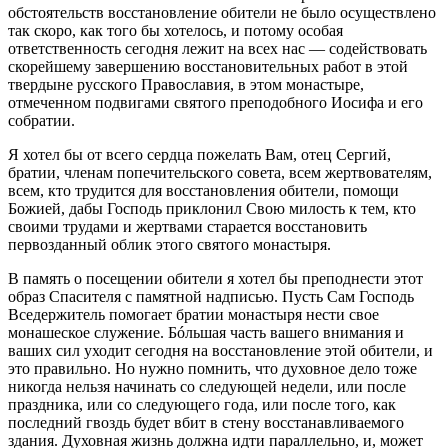
обстоятельств восстановление обители не было осуществлено
так скоро, как того бы хотелось, и потому особая
ответственность сегодня лежит на всех нас — содействовать
скорейшему завершению восстановительных работ в этой
твердыне русского Православия, в этом монастыре,
отмеченном подвигами святого преподобного Иосифа и его
собратии.
Я хотел бы от всего сердца пожелать Вам, отец Сергий,
братии, членам попечительского совета, всем жертвователям,
всем, кто трудится для восстановления обители, помощи
Божией, дабы Господь приклонил Свою милость к тем, кто
своими трудами и жертвами старается восстановить
первозданный облик этого святого монастыря.
В память о посещении обители я хотел бы преподнести этот
образ Спасителя с памятной надписью. Пусть Сам Господь
Вседержитель помогает братии монастыря нести свое
монашеское служение. Бóльшая часть вашего внимания и
ваших сил уходит сегодня на восстановление этой обители, и
это правильно. Но нужно помнить, что духовное дело тоже
никогда нельзя начинать со следующей недели, или после
праздника, или со следующего года, или после того, как
последний гвоздь будет вбит в стену восстанавливаемого
здания. Духовная жизнь должна идти параллельно, и, может