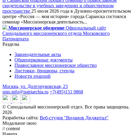
В Саранской епархии прошёл семинар о православном
свидетельстве в учебных заведениях и общественном
пространстве
25 июля 2026 года в Духовно-просветительском
центре «Россия — моя история» города Саранска состоялся
семинар «Миссионерская деятельность...
Миссионерское обозрение
Официальный сайт
Синодального миссионерского отдела Московского
Патриархата
Разделы
Законодательные акты
Общецерковные документы
Православное миссионерское общество
Листовки, брошюры, стенды
Новости епархий
Москва, ул. Долгоруковская, 23
smo.info@patriarchia.ru
+7(495)151 9868
© Синодальный миссионерский отдел. Все права защищены.
2026
Разработка сайта:
Веб-студия "Виданов Диджитал"
Модальное окно
// content
Наверх