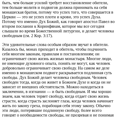
быть, чем больше усилий требует восстановление обители,
тем больше молитв и подвигов должна принимать на себя
монашеская братия, потому что успех того, что совершается в
Церкви — это не успех плоти и крови, это успех Духа.
Потому что именно Дух Божий, как говорит апостол Павел во
втором послании к Коринфянам, которое мы все сегодня
слышали во время Божественной литургии, и делает человека
свободным (см. 2 Кор. 3:17).
Эти удивительные слова особым образом звучат в обители.
Казалось бы, монах приходит в обитель, чтобы подчинить
себя многим законам, правилам и постановлениям; он
ограничивает свою жизнь жизнью монастыря. Многие люди,
не имеющие духовного опыта, понять не могут, как человек
добровольно ограничивает свою свободу. На самом же деле
именно в монашеском подвиге раскрывается подлинная суть
свободы. Дух Божий делает человека свободным. Человек
свободен тогда, когда он живет в Божием Духе и когда он не
зависит от внешних обстоятельств. Можно находиться в
заключении, в изгнании — и быть свободным. И мы хорошо
знаем, как человек теряет свободу, когда отдает свою жизнь
страсти, когда страсть заслоняет глаза, когда человек начинает
жить по закону греха, порабощая себя этому закону. Обычно
эти люди, потерявшие подлинную свободу, более всего
говорят о необходимости свободы, не прозревая и не понимая