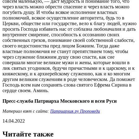
совсем маленькую, — даст мудрость и понимание того, что
через власть можно обрести спасение и через власть можно
погубить душу. И чтобы всякое исполнение властных
полномочий, всякое осуществление авторитета, будь то в
Церкви, обществе или государстве, вело к благу людей, нужно
просить Господа избавить нас от соблазна любоначалия и дать
внутреннее смирение, способность к осознанию своих
собственных грехов, понимание своей собственной слабости,
своего недостоинства пред лицом Божиим. Тогда даже
властные полномочия не станут препятствием тому, чтобы
через служение ближним душу свою спасти, как сие
совершали многие великие мужи и жены, которые вошли в
лик святых угодников, будучи причастными и к царскому, и к
княжескому, и к архиерейскому служению, как и ко многим
другим великим служениям в роде человеческом. Да поможет
Господь всем нам сохранять слова святого Ефрема Сирина в
сердце своем. Аминь.
Пресс-служба Патриарха Московского и всея Руси
Материал взят с сайта:
Патриархия.ру Проповеди
14.04.2022
Читайте также