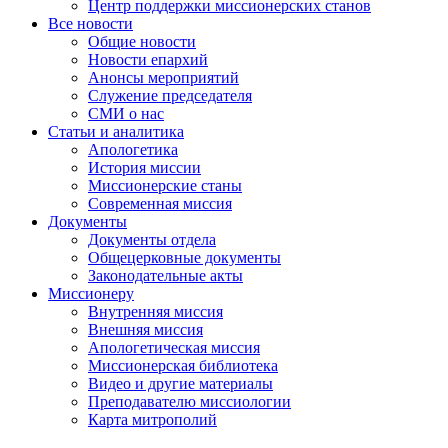
Центр поддержки миссионерских станов
Все новости
Общие новости
Новости епархий
Анонсы мероприятий
Служение председателя
СМИ о нас
Статьи и аналитика
Апологетика
История миссии
Миссионерские станы
Современная миссия
Документы
Документы отдела
Общецерковные документы
Законодательные акты
Миссионеру
Внутренняя миссия
Внешняя миссия
Апологетическая миссия
Миссионерская библиотека
Видео и другие материалы
Преподавателю миссиологии
Карта митрополий