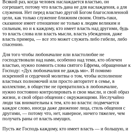
Всякий раз, когда человек наслаждается властью, он
согрешает, потому что власть дана не для наслаждения, а для
служения. Нет перед властью другой Богом благословленной
цели, как только служение ближним своим. Опять-таки,
сказанное имеет отношение не только к людям великим и
сильным, но и к каждому, кто имеет власть над другими, будь
то власть слова или власть мысли, власть убеждения, даже
власть примера, ― все это может служить либо гибели, либо
спасению.
Для того чтобы любоначалие или властолюбие не
господствовали над нами, особенно над теми, кто облечен
властью, нужно помнить слова святого Ефрема, обращенные к
Господу: «Дух любоначалия не даждь ми». И помимо
искренней и сердечной молитвы о том, чтобы исполнение
властных полномочий или просто авторитет в семье, в
коллективе, в обществе не превратились в любоначалие,
нужно постоянно контролировать и свои мысли, и свой образ
жизни, и свой образ общения с окружающими. Неслучайно
люди так внимательны к тем, кто во власти: подмечается
каждое слово, иногда даже движение лица, стиль общения с
другими, — потому что, нет, наверное, ничего тяжелее, чем
получать раны от власть имущих.
Пусть же Господь каждому, кто имеет власть — и большую, и