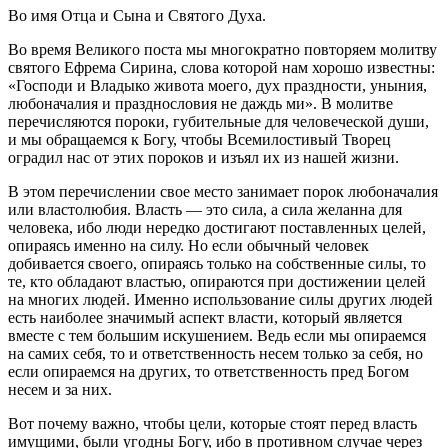
Во имя Отца и Сына и Святого Духа.
Во время Великого поста мы многократно повторяем молитву
святого Ефрема Сирина, слова которой нам хорошо известны:
«Господи и Владыко живота моего, дух праздности, уныния,
любоначалия и празднословия не даждь ми». В молитве
перечисляются пороки, губительные для человеческой души,
и мы обращаемся к Богу, чтобы Всемилостивый Творец
оградил нас от этих пороков и изъял их из нашей жизни.
В этом перечислении свое место занимает порок любоначалия
или властолюбия. Власть — это сила, а сила желанна для
человека, ибо люди нередко достигают поставленных целей,
опираясь именно на силу. Но если обычный человек
добивается своего, опираясь только на собственные силы, то
те, кто обладают властью, опираются при достижении целей
на многих людей. Именно использование силы других людей
есть наиболее значимый аспект власти, который является
вместе с тем большим искушением. Ведь если мы опираемся
на самих себя, то и ответственность несем только за себя, но
если опираемся на других, то ответственность пред Богом
несем и за них.
Вот почему важно, чтобы цели, которые стоят перед власть
имущими, были угодны Богу, ибо в противном случае через