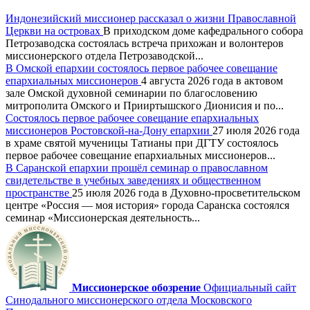
Индонезийский миссионер рассказал о жизни Православной
Церкви на островах
В приходском доме кафедрального собора
Петрозаводска состоялась встреча прихожан и волонтеров
миссионерского отдела Петрозаводской...
В Омской епархии состоялось первое рабочее совещание
епархиальных миссионеров
4 августа 2026 года в актовом
зале Омской духовной семинарии по благословению
митрополита Омского и Прииртышского Дионисия и по...
Состоялось первое рабочее совещание епархиальных
миссионеров Ростовской-на-Дону епархии
27 июля 2026 года
в храме святой мученицы Татианы при ДГТУ состоялось
первое рабочее совещание епархиальных миссионеров...
В Саранской епархии прошёл семинар о православном
свидетельстве в учебных заведениях и общественном
пространстве
25 июля 2026 года в Духовно-просветительском
центре «Россия — моя история» города Саранска состоялся
семинар «Миссионерская деятельность...
Миссионерское обозрение
Официальный сайт
Синодального миссионерского отдела Московского