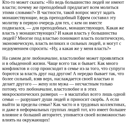
Кто-то может сказать: «Но ведь большинство людей не имеют
власти; почему же преподобный предлагает всем молиться
этими словами?» В частности, такой вопрос могут задать
монашествующие, ведь преподобный Ефрем составил эту
молитву в первую очередь для тех, с кем он вместе
подвизался, ― для преподобных, монашествующих. Какая же
власть у монашествующих? И какая власть у большинства
людей? Многие под властью понимают власть политическую,
экономическую, власть великих и сильных людей, и могут с
недоумением спросить: «Ну, а какая же у меня власть?»
На самом деле любоначалие, властолюбие может проявляться
и в обыденной жизни. Чаще всего так и бывает. Как много
конфликтов и ссор происходит в семье из-за того, что супруги
борются за власть друг над другом! А нередко бывает так, что
более сильный, взяв верх, наслаждается своей властью и
делает другого — жену или мужа — несчастным только
потому, что любоначалие, властолюбие и в этих
микроскопических размерах — в масштабах всего лишь одной
семьи — разрушает души людей и приносит скорбь. А если
выйти за пределы семьи? Как часто и в трудовых коллективах,
и даже в неформальных группах людей тот, кто имеет большее
влияние и больший авторитет, упивается своей возможностью
влиять на окружающих!