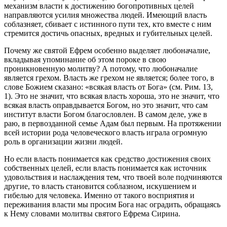
механизм власти к достижению богопротивных целей
направляются усилия множества людей. Имеющий власть
соблазняет, сбивает с истинного пути тех, кто вместе с ним
стремится достичь опасных, вредных и губительных целей.
Почему же святой Ефрем особенно выделяет любоначалие,
вкладывая упоминание об этом пороке в свою
проникновенную молитву? А потому, что любоначалие
является грехом. Власть же грехом не является; более того, в
слове Божием сказано: «всякая власть от Бога» (см. Рим. 13,
1). Это не значит, что всякая власть хороша, это не значит, что
всякая власть оправдывается Богом, но это значит, что сам
институт власти Богом благословлен. В самом деле, уже в
раю, в первозданной семье Адам был первым. На протяжении
всей истории рода человеческого власть играла огромную
роль в организации жизни людей.
Но если власть понимается как средство достижения своих
собственных целей, если власть понимается как источник
удовольствия и наслаждения тем, что твоей воле подчиняются
другие, то власть становится соблазном, искушением и
гибелью для человека. Именно от такого восприятия и
переживания власти мы просим Бога нас оградить, обращаясь
к Нему словами молитвы святого Ефрема Сирина.