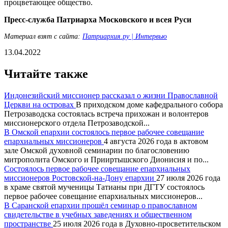
процветающее общество.
Пресс-служба Патриарха Московского и всея Руси
Материал взят с сайта:
Патриархия.ру | Интервью
13.04.2022
Читайте также
Индонезийский миссионер рассказал о жизни Православной
Церкви на островах
В приходском доме кафедрального собора
Петрозаводска состоялась встреча прихожан и волонтеров
миссионерского отдела Петрозаводской...
В Омской епархии состоялось первое рабочее совещание
епархиальных миссионеров
4 августа 2026 года в актовом
зале Омской духовной семинарии по благословению
митрополита Омского и Прииртышского Дионисия и по...
Состоялось первое рабочее совещание епархиальных
миссионеров Ростовской-на-Дону епархии
27 июля 2026 года
в храме святой мученицы Татианы при ДГТУ состоялось
первое рабочее совещание епархиальных миссионеров...
В Саранской епархии прошёл семинар о православном
свидетельстве в учебных заведениях и общественном
пространстве
25 июля 2026 года в Духовно-просветительском