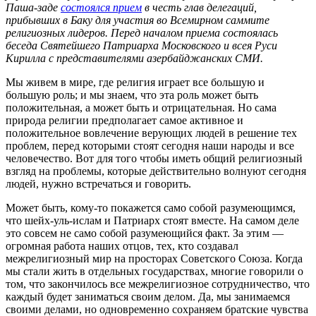
Паша-заде
состоялся прием
в честь глав делегаций,
прибывших в Баку для участия во Всемирном саммите
религиозных лидеров. Перед началом приема состоялась
беседа Святейшего Патриарха Московского и всея Руси
Кирилла с представителями азербайджанских СМИ.
Мы живем в мире, где религия играет все большую и
большую роль; и мы знаем, что эта роль может быть
положительная, а может быть и отрицательная. Но сама
природа религии предполагает самое активное и
положительное вовлечение верующих людей в решение тех
проблем, перед которыми стоят сегодня наши народы и все
человечество. Вот для того чтобы иметь общий религиозный
взгляд на проблемы, которые действительно волнуют сегодня
людей, нужно встречаться и говорить.
Может быть, кому-то покажется само собой разумеющимся,
что шейх-уль-ислам и Патриарх стоят вместе. На самом деле
это совсем не само собой разумеющийся факт. За этим —
огромная работа наших отцов, тех, кто создавал
межрелигиозный мир на просторах Советского Союза. Когда
мы стали жить в отдельных государствах, многие говорили о
том, что закончилось все межрелигиозное сотрудничество, что
каждый будет заниматься своим делом. Да, мы занимаемся
своими делами, но одновременно сохраняем братские чувства