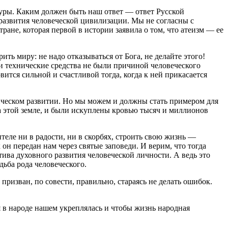
туры. Каким должен быть наш ответ — ответ Русской
 развития человеческой цивилизации. Мы не согласны с
ане, которая первой в истории заявила о том, что атеизм — ее
ть миру: не надо отказываться от Бога, не делайте этого!
и технические средства не были причиной человеческого
вится сильной и счастливой тогда, когда к ней прикасается
ическом развитии. Но мы можем и должны стать примером для
а этой земле, и были искуплены кровью тысяч и миллионов
теле ни в радости, ни в скорбях, строить свою жизнь —
н передан нам через святые заповеди. И верим, что тогда
ктива духовного развития человеческой личности. А ведь это
дьба рода человеческого.
призван, по совести, правильно, стараясь не делать ошибок.
 в народе нашем укреплялась и чтобы жизнь народная