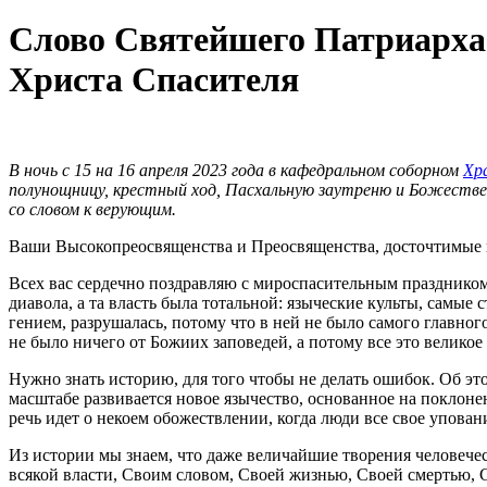
Слово Святейшего Патриарха 
Христа Спасителя
В ночь с 15 на 16 апреля 2023 года в кафедральном соборном
Хр
полунощницу, крестный ход, Пасхальную заутреню и Божеств
со словом к верующим.
Ваши Высокопреосвященства и Преосвященства, досточтимые в
Всех вас сердечно поздравляю с мироспасительным праздником
диавола, а та власть была тотальной: языческие культы, самы
гением, разрушалась, потому что в ней не было самого главно
не было ничего от Божиих заповедей, а потому все это великое
Нужно знать историю, для того чтобы не делать ошибок. Об эт
масштабе развивается новое язычество, основанное на поклонен
речь идет о некоем обожествлении, когда люди все свое упован
Из истории мы знаем, что даже величайшие творения человечес
всякой власти, Своим словом, Своей жизнью, Своей смертью, 