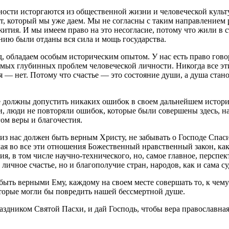
ности исторгаются из общественной жизни и человеческой куль
от, который мы уже даем. Мы не согласны с таким направлением
ия. И мы имеем право на это несогласие, потому что жили в стр
ению были отданы вся сила и мощь государства.
, обладаем особым историческим опытом. У нас есть право говори
амых глубинных проблем человеческой личности. Никогда все эт
я — нет. Потому что счастье — это состояние души, а душа стано
не должны допустить никаких ошибок в своем дальнейшем истор
и, люди не повторяли ошибок, которые были совершены здесь, н
гом веры и благочестия.
 из нас должен быть верным Христу, не забывать о Господе Спаси
 во все эти отношения Божественный нравственный закон, как о
ия, в том числе научно-технического, но, самое главное, перспе
 личное счастье, но и благополучие стран, народов, как и сама су
ыть верными Ему, каждому на своем месте совершать то, к чему 
оторые могли бы повредить нашей бессмертной душе.
аздником Святой Пасхи, и дай Господь, чтобы вера православная