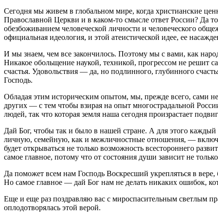
Сегодня мы живем в глобальном мире, когда христианские цен
Православной Церкви и в каком-то смысле ответ России? Да т
обезбоживанием человеческой личности и человеческого общежит
официальная идеология, и этой атеистической идее, ее насажд
И мы знаем, чем все закончилось. Поэтому мы с вами, как народ
Никакое обольщение наукой, техникой, прогрессом не решит с
счастья. Удовольствия — да, но подлинного, глубинного счасть
Господь.
Обладая этим историческим опытом, мы, прежде всего, сами 
других — с тем чтобы взирая на опыт многострадальной Росси
людей, так что которая земля наша сегодня произрастает подви
Дай Бог, чтобы так и было в нашей стране. А для этого каждый
личную, семейную, как и межличностные отношения, — включая
будет открываться не только возможность всестороннего развит
самое главное, потому что от состояния души зависит не только
Да поможет всем нам Господь Воскресший укрепляться в вере, б
Но самое главное — дай Бог нам не делать никаких ошибок, к
Еще и еще раз поздравляю вас с мироспасительным светлым пр
оплодотворялась этой верой.