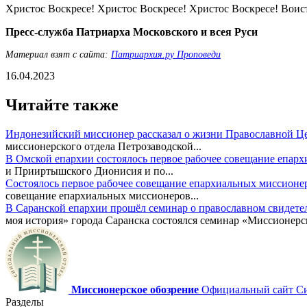
Христос Воскресе! Христос Воскресе! Христос Воскресе! Воис
Пресс-служба Патриарха Московского и всея Руси
Материал взят с сайта:
Патриархия.ру Проповеди
16.04.2023
Читайте также
Индонезийский миссионер рассказал о жизни Православной Ц
миссионерского отдела Петрозаводской...
В Омской епархии состоялось первое рабочее совещание епар
и Прииртышского Дионисия и по...
Состоялось первое рабочее совещание епархиальных миссионе
совещание епархиальных миссионеров...
В Саранской епархии прошёл семинар о православном свидете
моя история» города Саранска состоялся семинар «Миссионерск
Миссионерское обозрение
Официальный сайт Син
Разделы