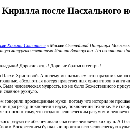
Кирилла после Пасхального н
аме Христа Спасителя
в Москве Святейший Патриарх Московски
енную литургию святителя Иоанна Златоуста. По окончании Ли
ладыки! Дорогие отцы! Дорогие братья и сестры!
 Пасхи Христовой. А почему мы называем этот праздник миросп
е страшные, абсолютная потеря нравственных ориентиров в антич
го. Была человеческая мудрость, но не было Божественного прис
 и славное рухнуло.
ом говорили просвещенные мужи, потому что история не прощает
ии прогрессу, поклонении науке, поклонении технике. Не говорю
ие относят к тому, что создано человеческим разумом и человеч
кого разума не обеспечивали спасение человеческих душ. А Гос
Своим Воскресением буквально пронзил всю человеческую культ